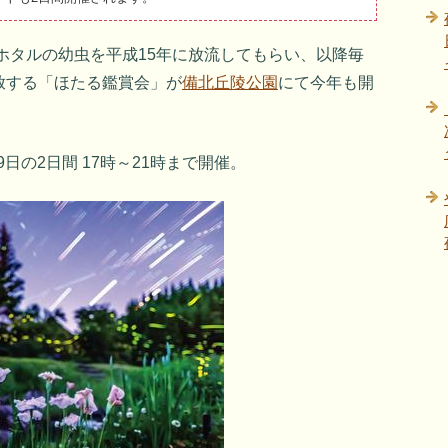
のホタルの幼虫を平成15年に放流してもらい、以降毎
放する「ほたる鑑賞会」が
備北丘陵公園
にて今年も開
9日の2日間 17時～21時まで開催。