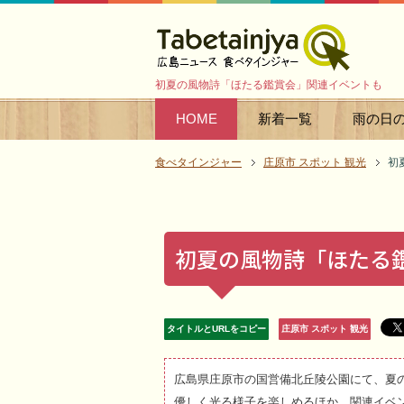
初夏の風物詩「ほたる鑑賞会」関連イベントも
HOME
新着一覧
雨の日
食べタインジャー
庄原市 スポット 観光
初
初夏の風物詩「ほたる
タイトルとURLをコピー
庄原市 スポット 観光
広島県庄原市の国営備北丘陵公園にて、夏
優しく光る様子を楽しめるほか、関連イベ