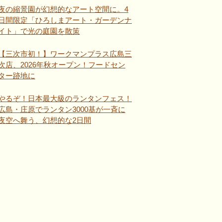
夜の縮景園が幻想的なアート空間に。4
日間限定「ひろしまアート・ガーデンナ
イト」で光の庭園を散策
【三次市初！】ワークマンプラス広島三
次店、2026年秋オープン！フードセン
ター跡地に
やるぞ！日本最大級のランタンフェス！
広島・庄原でランタン3000基が一斉に
夜空へ舞う、幻想的な2日間