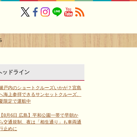
S
ヘッドライン
瀬戸内のショートクルーズいかが？宮島
へ海上参拝できるサンセットクルーズ、
夏限定で運航中
【8月6日 広島】平和公園一帯で早朝か
ら交通規制、夜は「相生通り」も車両通
行止めに