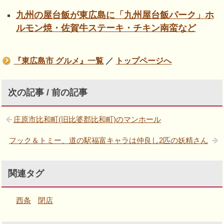
九州の屋台飯が東広島に「九州屋台飯パーク」ホ
ルモン焼・佐賀牛ステーキ・チキン南蛮など
『東広島市 グルメ』一覧
／
トップページへ
次の記事 / 前の記事
庄原市比和町(旧比婆郡比和町)のマンホール
フック＆トミー、道の駅福富キャラは仲良し2匹の妖精さん
関連タグ
西条
閉店