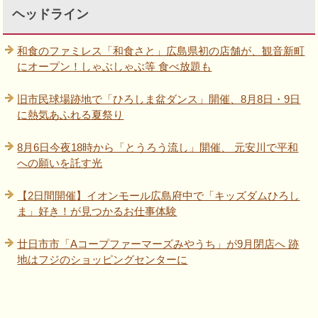
ヘッドライン
和食のファミレス「和食さと」広島県初の店舗が、観音新町
にオープン！しゃぶしゃぶ等 食べ放題も
旧市民球場跡地で「ひろしま盆ダンス」開催、8月8日・9日
に熱気あふれる夏祭り
8月6日今夜18時から「とうろう流し」開催、 元安川で平和
への願いを託す光
【2日間開催】イオンモール広島府中で「キッズダムひろし
ま」好き！が見つかるお仕事体験
廿日市市「Aコープファーマーズみやうち」が9月閉店へ 跡
地はフジのショッピングセンターに