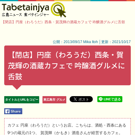
【閉店】円座（わろうだ）西条・賀茂輝の酒蔵カフェで 吟醸酒グルメに舌鼓
公開：2013/09/17 Mika Itoh │更新：2021/10/17
【閉店】円座（わろうだ）西条・賀
茂輝の酒蔵カフェで 吟醸酒グルメに
舌鼓
タイトルとURLをコピー
東広島市 グルメ
カフェ 円座（わろうだ）というお店。こちらは、酒処・西条にある
9つの蔵元の1つ、 賀茂輝（かもき）酒造さんが経営するカフェ。