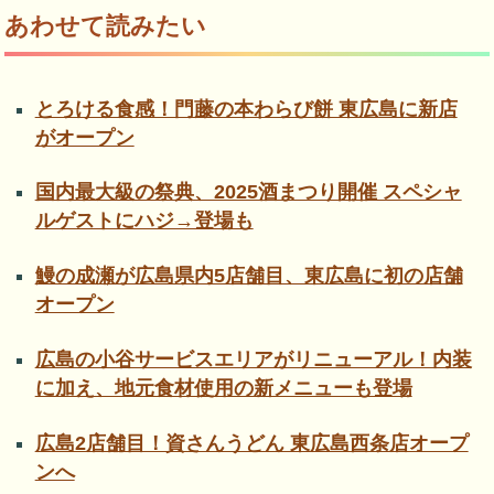
あわせて読みたい
とろける食感！門藤の本わらび餅 東広島に新店
がオープン
国内最大級の祭典、2025酒まつり開催 スペシャ
ルゲストにハジ→登場も
鰻の成瀬が広島県内5店舗目、東広島に初の店舗
オープン
広島の小谷サービスエリアがリニューアル！内装
に加え、地元食材使用の新メニューも登場
広島2店舗目！資さんうどん 東広島西条店オープ
ンへ