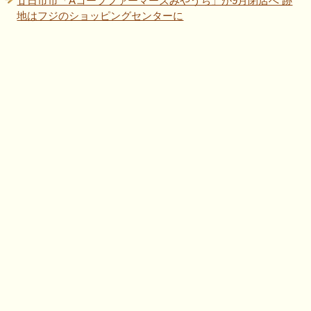
廿日市市「Aコープファーマーズみやうち」が9月閉店へ 跡
地はフジのショッピングセンターに