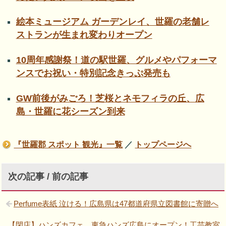
絵本ミュージアム ガーデンレイ、世羅の老舗レ
ストランが生まれ変わりオープン
10周年感謝祭！道の駅世羅、グルメやパフォーマ
ンスでお祝い・特別記念きっぷ発売も
GW前後がみごろ！芝桜とネモフィラの丘、広
島・世羅に花シーズン到来
『世羅郡 スポット 観光』一覧
／
トップページへ
次の記事 / 前の記事
Perfume表紙 泣ける！広島県は47都道府県立図書館に寄贈へ
【閉店】ハンズカフェ、東急ハンズ広島にオープン！工芸教室