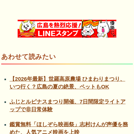
あわせて読みたい
【2026年最新】世羅高原農場 ひまわりまつり、
いつ行く？広島の夏の絶景、ペットもOK
ふじとルピナスまつり開催、7日間限定ライトア
ップで非日常体験
鑑賞無料「ほしぞら映画祭」志村けんが声優を務
めた、人気アニメ映画を上映