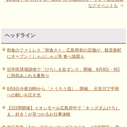
などイベントも
ヘッドライン
和食のファミレス「和食さと」広島県初の店舗が、観音新町
にオープン！しゃぶしゃぶ等 食べ放題も
旧市民球場跡地で「ひろしま盆ダンス」開催、8月8日・9日
に熱気あふれる夏祭り
8月6日今夜18時から「とうろう流し」開催、 元安川で平和
への願いを託す光
【2日間開催】イオンモール広島府中で「キッズダムひろし
ま」好き！が見つかるお仕事体験