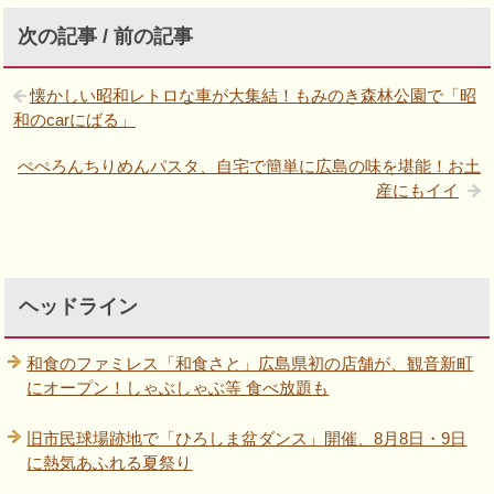
次の記事 / 前の記事
懐かしい昭和レトロな車が大集結！もみのき森林公園で「昭
和のcarにばる」
ぺぺろんちりめんパスタ、自宅で簡単に広島の味を堪能！お土
産にもイイ
ヘッドライン
和食のファミレス「和食さと」広島県初の店舗が、観音新町
にオープン！しゃぶしゃぶ等 食べ放題も
旧市民球場跡地で「ひろしま盆ダンス」開催、8月8日・9日
に熱気あふれる夏祭り