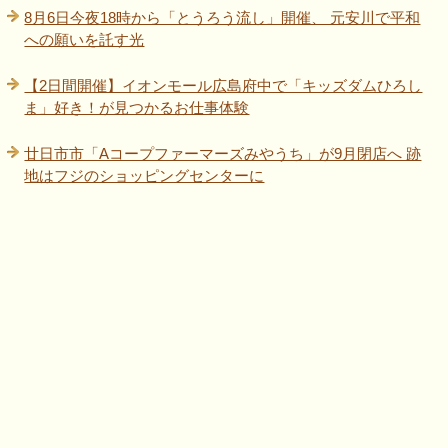
8月6日今夜18時から「とうろう流し」開催、 元安川で平和
への願いを託す光
【2日間開催】イオンモール広島府中で「キッズダムひろし
ま」好き！が見つかるお仕事体験
廿日市市「Aコープファーマーズみやうち」が9月閉店へ 跡
地はフジのショッピングセンターに