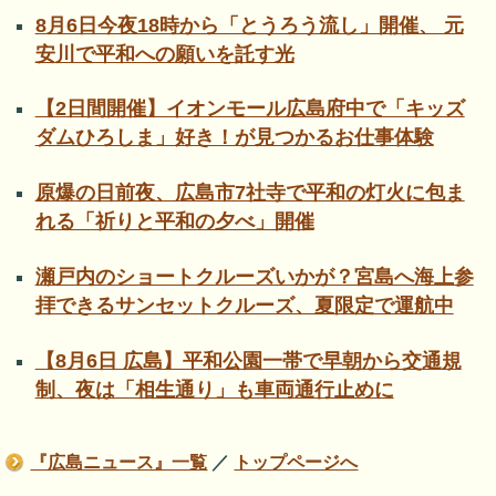
8月6日今夜18時から「とうろう流し」開催、 元
安川で平和への願いを託す光
【2日間開催】イオンモール広島府中で「キッズ
ダムひろしま」好き！が見つかるお仕事体験
原爆の日前夜、広島市7社寺で平和の灯火に包ま
れる「祈りと平和の夕べ」開催
瀬戸内のショートクルーズいかが？宮島へ海上参
拝できるサンセットクルーズ、夏限定で運航中
【8月6日 広島】平和公園一帯で早朝から交通規
制、夜は「相生通り」も車両通行止めに
『広島ニュース』一覧
／
トップページへ