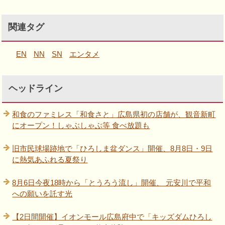
関連タグ
EN
NN
SN
エンタメ
ヘッドライン
和食のファミレス「和食さと」広島県初の店舗が、観音新町
にオープン！しゃぶしゃぶ等 食べ放題も
旧市民球場跡地で「ひろしま盆ダンス」開催、8月8日・9日
に熱気あふれる夏祭り
8月6日今夜18時から「とうろう流し」開催、 元安川で平和
への願いを託す光
【2日間開催】イオンモール広島府中で「キッズダムひろし