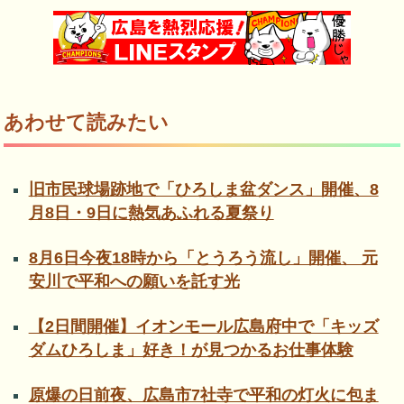
あわせて読みたい
旧市民球場跡地で「ひろしま盆ダンス」開催、8
月8日・9日に熱気あふれる夏祭り
8月6日今夜18時から「とうろう流し」開催、 元
安川で平和への願いを託す光
【2日間開催】イオンモール広島府中で「キッズ
ダムひろしま」好き！が見つかるお仕事体験
原爆の日前夜、広島市7社寺で平和の灯火に包ま