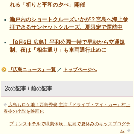
れる「祈りと平和の夕べ」開催
瀬戸内のショートクルーズいかが？宮島へ海上参
拝できるサンセットクルーズ、夏限定で運航中
【8月6日 広島】平和公園一帯で早朝から交通規
制、夜は「相生通り」も車両通行止めに
『広島ニュース』一覧
／
トップページへ
次の記事 / 前の記事
広島もロケ地！西島秀俊 主演「ドライブ・マイ・カー」村上
春樹の小説を映画化
プリンスホテルで職業体験、広島で夏休みのキッズプログラ
ム