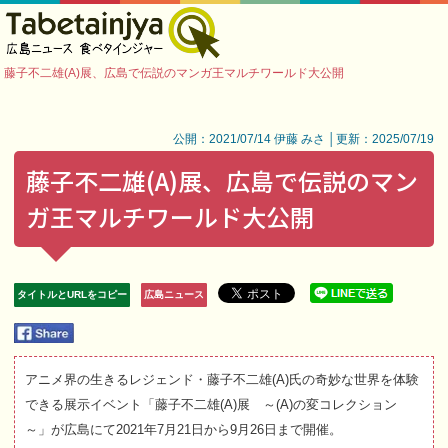
藤子不二雄(A)展、広島で伝説のマンガ王マルチワールド大公開
公開：2021/07/14 伊藤 みさ │更新：2025/07/19
藤子不二雄(A)展、広島で伝説のマン
ガ王マルチワールド大公開
タイトルとURLをコピー
広島ニュース
アニメ界の生きるレジェンド・藤子不二雄(A)氏の奇妙な世界を体験
できる展示イベント「藤子不二雄(A)展 ～(A)の変コレクション
～」が広島にて2021年7月21日から9月26日まで開催。