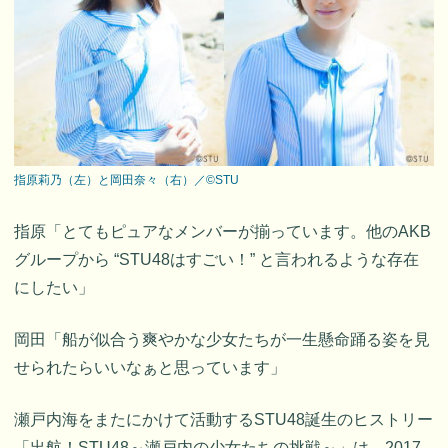
指原莉乃（左）と岡田奈々（右）／©STU
指原「とてもピュアなメンバーが揃っています。他のAKB
グループから “STU48はすごい！” と言われるような存在
にしたい」
岡田「船が似合う爽やかな少女たちが一生懸命踊る姿を見
せられたらいいなぁと思っています」
瀬戸内海をまたにかけて活動するSTU48誕生のヒストリー
「出航！STU48～瀬戸内の少女たちの挑戦～」は、2017