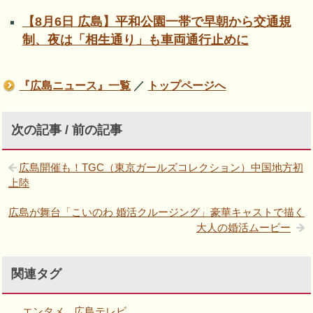
【8月6日 広島】平和公園一帯で早朝から交通規
制、夜は「相生通り」も車両通行止めに
『広島ニュース』一覧
／
トップページへ
次の記事 / 前の記事
広島開催も！TGC（東京ガールズコレクション）中国地方初
上陸
広島が舞台「こいのわ 婚活クルージング」豪華キャストで描く
大人の婚活ムービー
関連タグ
エンタメ
広島テレビ