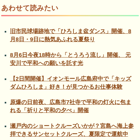
あわせて読みたい
旧市民球場跡地で「ひろしま盆ダンス」開催、8
月8日・9日に熱気あふれる夏祭り
8月6日今夜18時から「とうろう流し」開催、 元
安川で平和への願いを託す光
【2日間開催】イオンモール広島府中で「キッズ
ダムひろしま」好き！が見つかるお仕事体験
原爆の日前夜、広島市7社寺で平和の灯火に包ま
れる「祈りと平和の夕べ」開催
瀬戸内のショートクルーズいかが？宮島へ海上参
拝できるサンセットクルーズ、夏限定で運航中