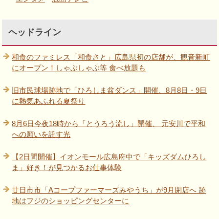
ヘッドライン
和食のファミレス「和食さと」広島県初の店舗が、観音新町
にオープン！しゃぶしゃぶ等 食べ放題も
旧市民球場跡地で「ひろしま盆ダンス」開催、8月8日・9日
に熱気あふれる夏祭り
8月6日今夜18時から「とうろう流し」開催、 元安川で平和
への願いを託す光
【2日間開催】イオンモール広島府中で「キッズダムひろし
ま」好き！が見つかるお仕事体験
廿日市市「Aコープファーマーズみやうち」が9月閉店へ 跡
地はフジのショッピングセンターに