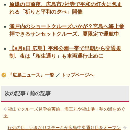
原爆の日前夜、広島市7社寺で平和の灯火に包ま
れる「祈りと平和の夕べ」開催
瀬戸内のショートクルーズいかが？宮島へ海上参
拝できるサンセットクルーズ、夏限定で運航中
【8月6日 広島】平和公園一帯で早朝から交通規
制、夜は「相生通り」も車両通行止めに
『広島ニュース』一覧
／
トップページへ
次の記事 / 前の記事
福山でクルーズ見学会実施、海王丸や福山港・鞆の浦をめぐ
る
行列の店、いきなりステーキが広島中央通り店をオープン