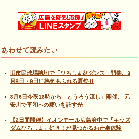
あわせて読みたい
旧市民球場跡地で「ひろしま盆ダンス」開催、8
月8日・9日に熱気あふれる夏祭り
8月6日今夜18時から「とうろう流し」開催、 元
安川で平和への願いを託す光
【2日間開催】イオンモール広島府中で「キッズ
ダムひろしま」好き！が見つかるお仕事体験