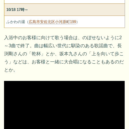
10/18 17時～
ふかわの湯（
広島市安佐北区小河原町199
）
入浴中のお客様に向けて歌う場合は、のぼせないように2
～3曲で終了。曲は幅広い世代に馴染のある歌謡曲で、長
渕剛さんの「乾杯」とか、坂本九さんの「上を向いて歩こ
う」などは、お客様と一緒に大合唱になることもあるのだ
とか。