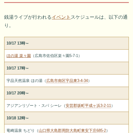
銭湯ライブが行われる
イベント
スケジュールは、以下の通
り。
10/17 13時～
ほの湯 楽々園
（広島市佐伯区楽々園5-7-1）
10/17 17時～
宇品天然温泉 ほの湯（
広島市南区宇品東3-4-34
）
10/17 20時～
アジアンリゾート・スパ シーレ（
安芸郡坂町平成ヶ浜3-2-11
）
10/18 12時～
竜崎温泉 ちどり（
山口県大島郡周防大島町東安下庄685-2
）