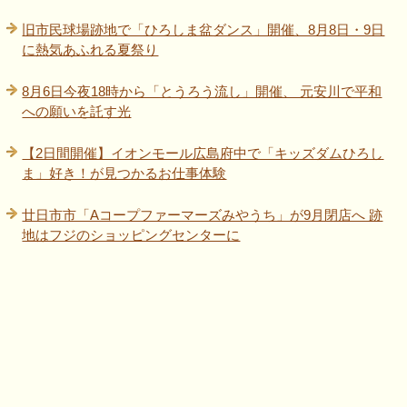
旧市民球場跡地で「ひろしま盆ダンス」開催、8月8日・9日
に熱気あふれる夏祭り
8月6日今夜18時から「とうろう流し」開催、 元安川で平和
への願いを託す光
【2日間開催】イオンモール広島府中で「キッズダムひろし
ま」好き！が見つかるお仕事体験
廿日市市「Aコープファーマーズみやうち」が9月閉店へ 跡
地はフジのショッピングセンターに