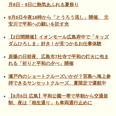
月8日・9日に熱気あふれる夏祭り
8月6日今夜18時から「とうろう流し」開催、 元
安川で平和への願いを託す光
【2日間開催】イオンモール広島府中で「キッズ
ダムひろしま」好き！が見つかるお仕事体験
原爆の日前夜、広島市7社寺で平和の灯火に包ま
れる「祈りと平和の夕べ」開催
瀬戸内のショートクルーズいかが？宮島へ海上参
拝できるサンセットクルーズ、夏限定で運航中
【8月6日 広島】平和公園一帯で早朝から交通規
制、夜は「相生通り」も車両通行止めに