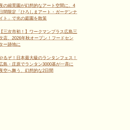
夜の縮景園が幻想的なアート空間に。4
日間限定「ひろしまアート・ガーデンナ
イト」で光の庭園を散策
【三次市初！】ワークマンプラス広島三
次店、2026年秋オープン！フードセン
ター跡地に
やるぞ！日本最大級のランタンフェス！
広島・庄原でランタン3000基が一斉に
夜空へ舞う、幻想的な2日間