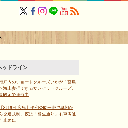
S
ヘッドライン
瀬戸内のショートクルーズいかが？宮島
へ海上参拝できるサンセットクルーズ、
夏限定で運航中
【8月6日 広島】平和公園一帯で早朝か
ら交通規制、夜は「相生通り」も車両通
行止めに