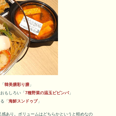
る「
韓美膳彩り膳
」
でおもしろい「
7種野菜の温玉ビビンバ
」
ける「
海鮮スンドゥブ
」
足感あり。ボリュームはどちらかというと軽めなの