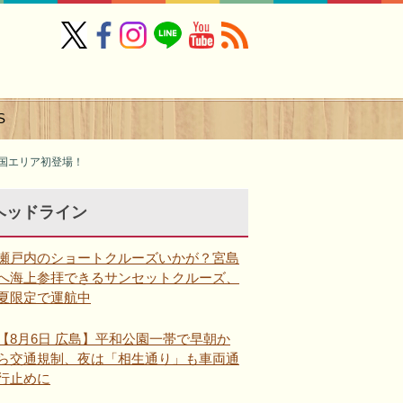
S
中国エリア初登場！
ヘッドライン
瀬戸内のショートクルーズいかが？宮島
へ海上参拝できるサンセットクルーズ、
夏限定で運航中
【8月6日 広島】平和公園一帯で早朝か
ら交通規制、夜は「相生通り」も車両通
行止めに