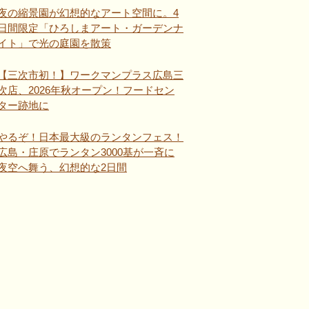
夜の縮景園が幻想的なアート空間に。4
日間限定「ひろしまアート・ガーデンナ
イト」で光の庭園を散策
【三次市初！】ワークマンプラス広島三
次店、2026年秋オープン！フードセン
ター跡地に
やるぞ！日本最大級のランタンフェス！
広島・庄原でランタン3000基が一斉に
夜空へ舞う、幻想的な2日間