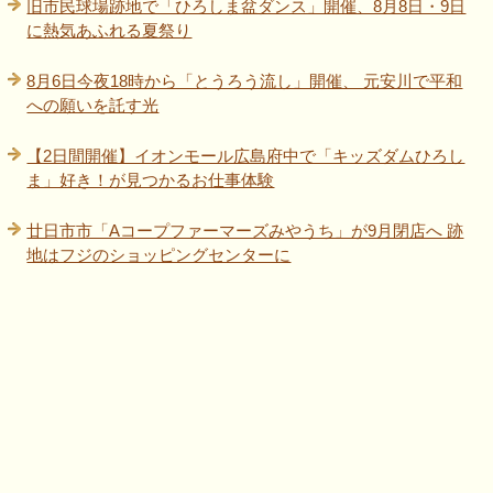
旧市民球場跡地で「ひろしま盆ダンス」開催、8月8日・9日
に熱気あふれる夏祭り
8月6日今夜18時から「とうろう流し」開催、 元安川で平和
への願いを託す光
【2日間開催】イオンモール広島府中で「キッズダムひろし
ま」好き！が見つかるお仕事体験
廿日市市「Aコープファーマーズみやうち」が9月閉店へ 跡
地はフジのショッピングセンターに