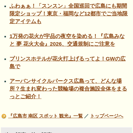
ふわぁぁ！「スンスン」全国巡回で広島にも期間
限定ショップ！東京・福岡など12都市でご当地限
定アイテムも
1万発の花火が宇品の夜空を染める！『広島みな
と 夢 花火大会』2026、交通規制にご注意を
プリンスホテルが花火打上げるってよ！GWの広
島で
アーバンサイクルパークス広島って、どんな場
所？生まれ変わった競輪場の複合施設全体をまる
っとご紹介！
『広島市 南区 スポット 観光』一覧
／
トップページへ