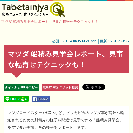
マツダ 船積み見学会レポート、見事な幅寄せテクニックも！
公開：2016/08/05 Mika Itoh │更新：2016/08/06
マツダ 船積み見学会レポート、見事
な幅寄せテクニックも！
タイトルとURLをコピー
広島市 南区 スポット 観光
マツダロードスターやCX-5など、ピッカピカのマツダ車が海外へ輸
送されるための船積みの様子を間近で見学できる「船積み見学会」
をマツダが実施。その様子をレポートします。