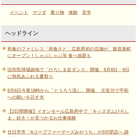
イベント
マツダ
乗り物
体験
見学
ヘッドライン
和食のファミレス「和食さと」広島県初の店舗が、観音新町
にオープン！しゃぶしゃぶ等 食べ放題も
旧市民球場跡地で「ひろしま盆ダンス」開催、8月8日・9日
に熱気あふれる夏祭り
8月6日今夜18時から「とうろう流し」開催、 元安川で平和
への願いを託す光
【2日間開催】イオンモール広島府中で「キッズダムひろし
ま」好き！が見つかるお仕事体験
廿日市市「Aコープファーマーズみやうち」が9月閉店へ 跡