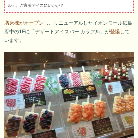
ル」。ご褒美アイスにいかが？
増床棟がオープン
し、リニューアルしたイオンモール広島
府中の1Fに「デザートアイスバー カラフル」が
登場
して
います。