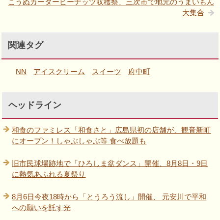
こうぬカーターピーナッツ収穫祭、三次市で地元のうまいもん
大集合
関連タグ
NN
アイスクリーム
スイーツ
府中町
ヘッドライン
和食のファミレス「和食さと」広島県初の店舗が、観音新町
にオープン！しゃぶしゃぶ等 食べ放題も
旧市民球場跡地で「ひろしま盆ダンス」開催、8月8日・9日
に熱気あふれる夏祭り
8月6日今夜18時から「とうろう流し」開催、 元安川で平和
への願いを託す光