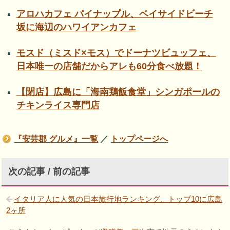
アロハカフェ パイナップル、ベイサイドビーチ
坂に海辺のハワイアンカフェ
モスド（ミスド×モス）でドーナツビュッフェ、
日本唯一の店舗だからアレも60分食べ放題！
【閉店】広島に「海南鶏飯食堂」シンガポールの
チキンライス専門店
『安芸郡 グルメ』一覧
／
トップページへ
次の記事 / 前の記事
イタリア人に人気の日本旅行地ランキング、トップ10に広島
2ヶ所