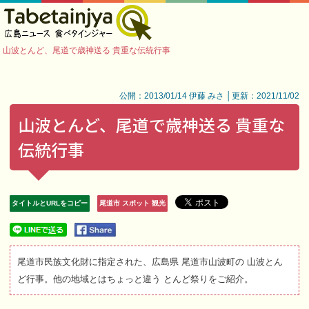
山波とんど、尾道で歳神送る 貴重な伝統行事
公開：2013/01/14 伊藤 みさ │更新：2021/11/02
山波とんど、尾道で歳神送る 貴重な
伝統行事
タイトルとURLをコピー
尾道市 スポット 観光
尾道市民族文化財に指定された、広島県 尾道市山波町の 山波とん
ど行事。他の地域とはちょっと違う とんど祭りをご紹介。