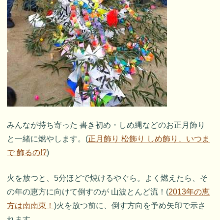
みんなが持ち寄った 書き初め・しめ縄などのお正月飾り
と一緒に燃やします。(
正月飾り 松飾り しめ飾り、いつま
で 飾るの!?
)
火を放つと、5分ほどで焼けるやぐら。よく燃えたら、そ
の年の恵方に向けて倒すのが 山波とんど流！(
2013年の恵
方は南南東！
)火を放つ前に、倒す方向を予め矢印で示さ
れます。