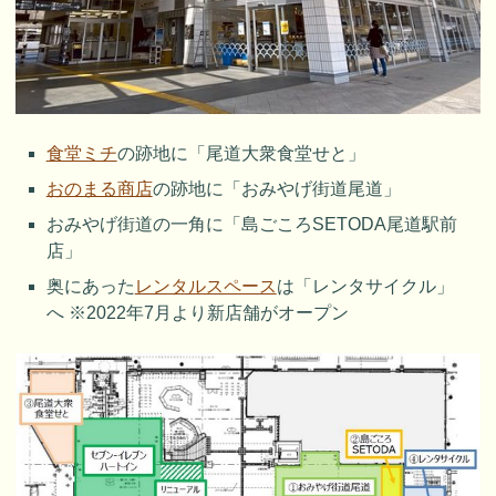
食堂ミチ
の跡地に「尾道大衆食堂せと」
おのまる商店
の跡地に「おみやげ街道尾道」
おみやげ街道の一角に「島ごころSETODA尾道駅前
店」
奥にあった
レンタルスペース
は「レンタサイクル」
へ ※2022年7月より新店舗がオープン