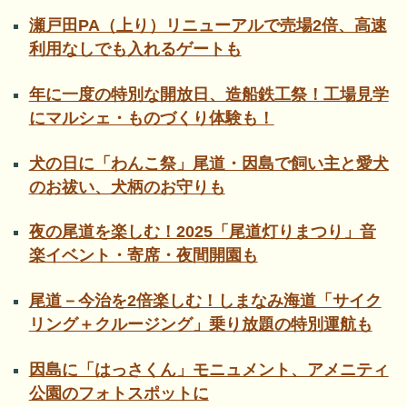
瀬戸田PA（上り）リニューアルで売場2倍、高速
利用なしでも入れるゲートも
年に一度の特別な開放日、造船鉄工祭！工場見学
にマルシェ・ものづくり体験も！
犬の日に「わんこ祭」尾道・因島で飼い主と愛犬
のお祓い、犬柄のお守りも
夜の尾道を楽しむ！2025「尾道灯りまつり」音
楽イベント・寄席・夜間開園も
尾道－今治を2倍楽しむ！しまなみ海道「サイク
リング＋クルージング」乗り放題の特別運航も
因島に「はっさくん」モニュメント、アメニティ
公園のフォトスポットに