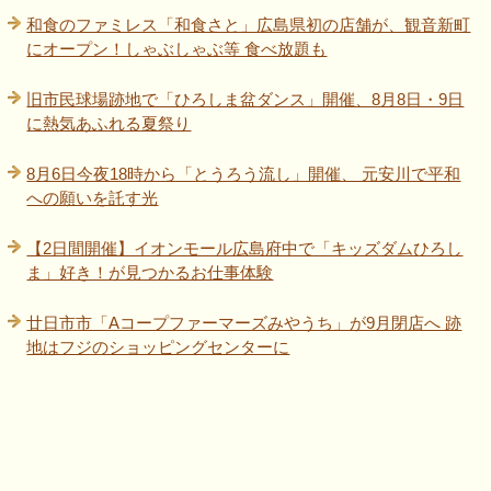
和食のファミレス「和食さと」広島県初の店舗が、観音新町
にオープン！しゃぶしゃぶ等 食べ放題も
旧市民球場跡地で「ひろしま盆ダンス」開催、8月8日・9日
に熱気あふれる夏祭り
8月6日今夜18時から「とうろう流し」開催、 元安川で平和
への願いを託す光
【2日間開催】イオンモール広島府中で「キッズダムひろし
ま」好き！が見つかるお仕事体験
廿日市市「Aコープファーマーズみやうち」が9月閉店へ 跡
地はフジのショッピングセンターに