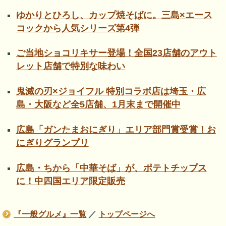
ゆかりとひろし、カップ焼そばに。三島×エース
コックから人気シリーズ第4弾
ご当地ショコリキサー登場！全国23店舗のアウト
レット店舗で特別な味わい
鬼滅の刃×ジョイフル 特別コラボ店は埼玉・広
島・大阪など全5店舗、1月末まで開催中
広島「ガンたまおにぎり」エリア部門賞受賞！お
にぎりグランプリ
広島・ちから「中華そば」が、ポテトチップス
に！中四国エリア限定販売
『一般グルメ』一覧
／
トップページへ