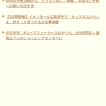
8月6日今夜18時から「とうろう流し」開催、 元安川で平和
への願いを託す光
【2日間開催】イオンモール広島府中で「キッズダムひろし
ま」好き！が見つかるお仕事体験
廿日市市「Aコープファーマーズみやうち」が9月閉店へ 跡
地はフジのショッピングセンターに