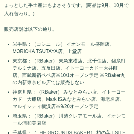
ょっとした手土産にもよさそうです。(商品は9月、10月で
入れ替わり。)
販売店舗は以下の通り。
岩手県：（コシニール） イオンモール盛岡店、
MORIOKA TSUTAYA店、上堂店
東京都：（RBaker） 東急東横店、北千住店、錦糸町
テルミナ店、五反田店、イトーヨーカドー大井町
店、西武新宿ペペ店※10/1オープン予定 ※RBaker丸
の内新東京ビル店では販売しない
神奈川県：（RBaker） みなとみらい店、イトーヨー
カドー大船店、Mark ISみなとみらい店、海老名店、
マルイシティ横浜店※9/20オープン予定
埼玉県：（RBaker） 川越クレアモール店、イオンモ
ール浦和美園店
千葉県：（THE GROUNDS BAKER） 柏の葉T-SITE