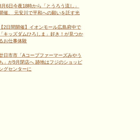
8月6日今夜18時から「とうろう流し」
開催、 元安川で平和への願いを託す光
【2日間開催】イオンモール広島府中で
「キッズダムひろしま」好き！が見つか
るお仕事体験
廿日市市「Aコープファーマーズみやう
ち」が9月閉店へ 跡地はフジのショッピ
ングセンターに