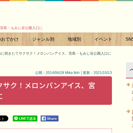
宮島・もみじ谷公園入口に
のおでかけ
ジャンル別
地域別
イベント
SN
のに焼きたてサクサク！メロンパンアイス、宮島・もみじ谷公園入口に
公開：2014/06/28 Mika Itoh │更新：2021/10/13
クサク！メロンパンアイス、宮
に