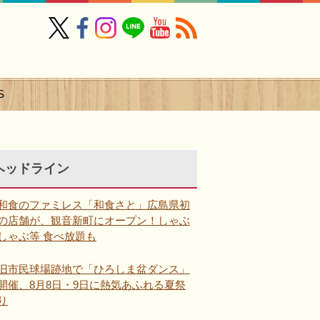
S
ヘッドライン
和食のファミレス「和食さと」広島県初
の店舗が、観音新町にオープン！しゃぶ
しゃぶ等 食べ放題も
旧市民球場跡地で「ひろしま盆ダンス」
開催、8月8日・9日に熱気あふれる夏祭
り