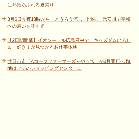
に熱気あふれる夏祭り
8月6日今夜18時から「とうろう流し」開催、 元安川で平和
への願いを託す光
【2日間開催】イオンモール広島府中で「キッズダムひろし
ま」好き！が見つかるお仕事体験
廿日市市「Aコープファーマーズみやうち」が9月閉店へ 跡
地はフジのショッピングセンターに