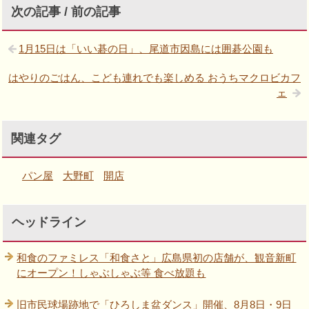
次の記事 / 前の記事
1月15日は「いい碁の日」、尾道市因島には囲碁公園も
はやりのごはん、こども連れでも楽しめる おうちマクロビカフ
ェ
関連タグ
パン屋
大野町
開店
ヘッドライン
和食のファミレス「和食さと」広島県初の店舗が、観音新町
にオープン！しゃぶしゃぶ等 食べ放題も
旧市民球場跡地で「ひろしま盆ダンス」開催、8月8日・9日