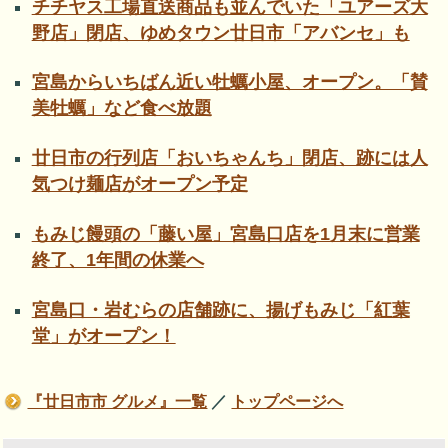
チチヤス工場直送商品も並んでいた「ユアーズ大
野店」閉店、ゆめタウン廿日市「アバンセ」も
宮島からいちばん近い牡蠣小屋、オープン。「賛
美牡蠣」など食べ放題
廿日市の行列店「おいちゃんち」閉店、跡には人
気つけ麺店がオープン予定
もみじ饅頭の「藤い屋」宮島口店を1月末に営業
終了、1年間の休業へ
宮島口・岩むらの店舗跡に、揚げもみじ「紅葉
堂」がオープン！
『廿日市市 グルメ』一覧
／
トップページへ