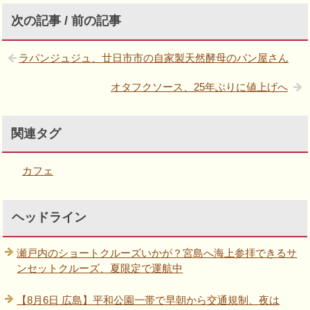
次の記事 / 前の記事
ラパンジュジュ、廿日市市の自家製天然酵母のパン屋さん
オタフクソース、25年ぶりに値上げへ
関連タグ
カフェ
ヘッドライン
瀬戸内のショートクルーズいかが？宮島へ海上参拝できるサ
ンセットクルーズ、夏限定で運航中
【8月6日 広島】平和公園一帯で早朝から交通規制、夜は