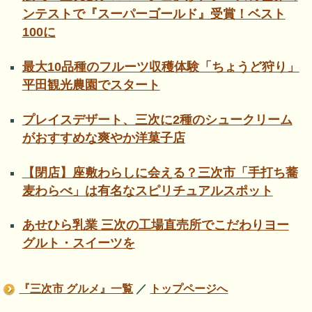
ンテストで『スーパーゴールド』受賞！ベスト
100に
最大10品種のフルーツ収穫体験「ちょうど狩り」
平田観光農園でスタート
プレイスデザート、三次に2種のシュークリーム
がおすすめな爽やか洋菓子店
【閉店】座敷わらしに会える？三次市「手打ち蕎
麦わらべ」は有名なスピリチュアルスポット
あせひら乳業 三次の工場直売所でこだわりヨー
グルト・スイーツを
『三次市 グルメ』一覧
／
トップページへ