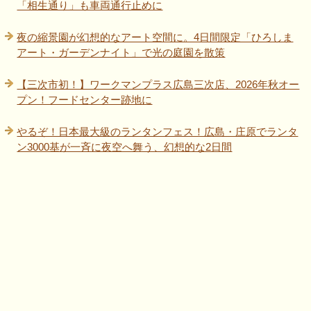
「相生通り」も車両通行止めに
夜の縮景園が幻想的なアート空間に。4日間限定「ひろしま
アート・ガーデンナイト」で光の庭園を散策
【三次市初！】ワークマンプラス広島三次店、2026年秋オー
プン！フードセンター跡地に
やるぞ！日本最大級のランタンフェス！広島・庄原でランタ
ン3000基が一斉に夜空へ舞う、幻想的な2日間