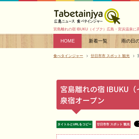
宮島離れの宿 IBUKU（イブク）広島・宮浜温泉
HOME
新着一覧
雨の日
食べタインジャー
廿日市市 スポット 観光
宮島離れの宿 IBUK
泉宿オープン
タイトルとURLをコピー
廿日市市 スポット 観光