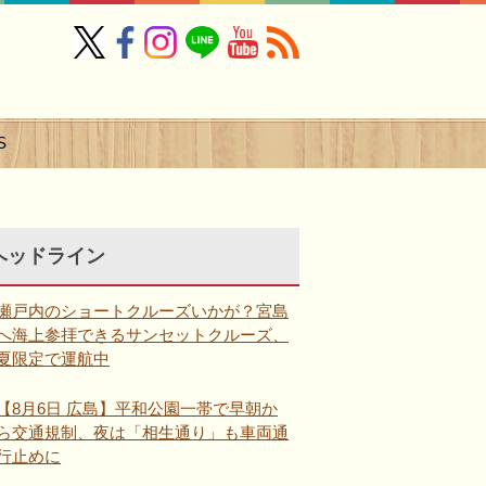
S
ヘッドライン
瀬戸内のショートクルーズいかが？宮島
へ海上参拝できるサンセットクルーズ、
夏限定で運航中
【8月6日 広島】平和公園一帯で早朝か
ら交通規制、夜は「相生通り」も車両通
行止めに