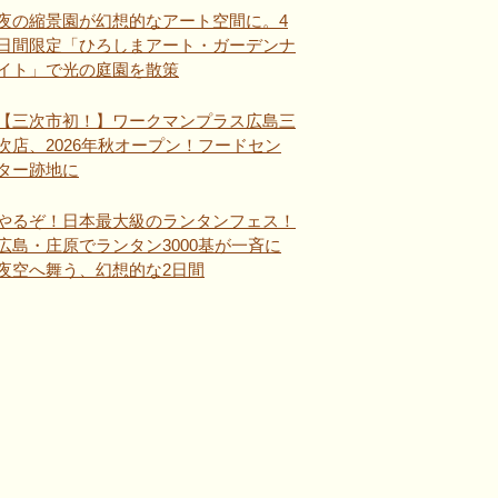
夜の縮景園が幻想的なアート空間に。4
日間限定「ひろしまアート・ガーデンナ
イト」で光の庭園を散策
【三次市初！】ワークマンプラス広島三
次店、2026年秋オープン！フードセン
ター跡地に
やるぞ！日本最大級のランタンフェス！
広島・庄原でランタン3000基が一斉に
夜空へ舞う、幻想的な2日間