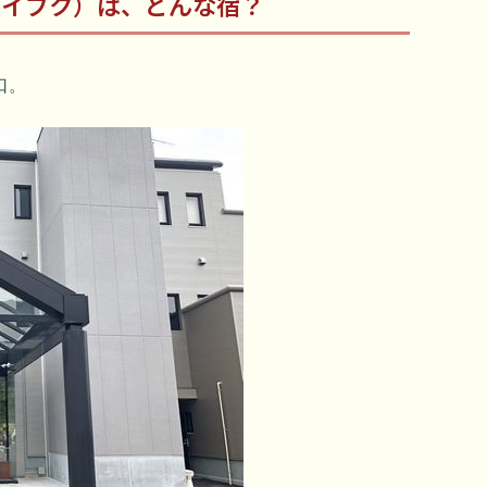
U（イブク）は、どんな宿？
口。