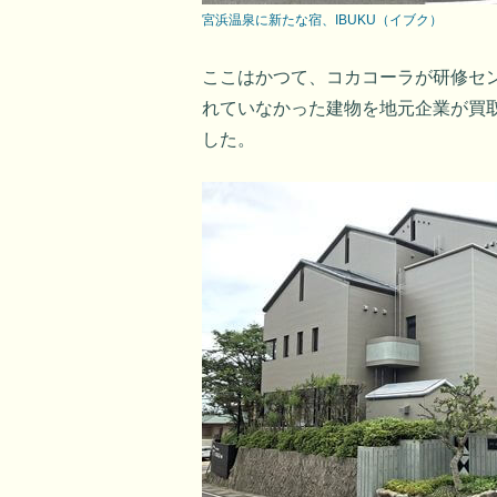
宮浜温泉に新たな宿、IBUKU（イブク）
ここはかつて、コカコーラが研修セ
れていなかった建物を地元企業が買
した。