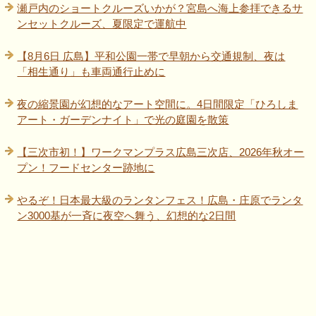
瀬戸内のショートクルーズいかが？宮島へ海上参拝できるサ
ンセットクルーズ、夏限定で運航中
【8月6日 広島】平和公園一帯で早朝から交通規制、夜は
「相生通り」も車両通行止めに
夜の縮景園が幻想的なアート空間に。4日間限定「ひろしま
アート・ガーデンナイト」で光の庭園を散策
【三次市初！】ワークマンプラス広島三次店、2026年秋オー
プン！フードセンター跡地に
やるぞ！日本最大級のランタンフェス！広島・庄原でランタ
ン3000基が一斉に夜空へ舞う、幻想的な2日間