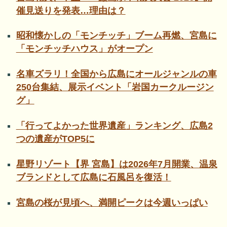
催見送りを発表…理由は？
昭和懐かしの「モンチッチ」ブーム再燃、宮島に
「モンチッチハウス」がオープン
名車ズラリ！全国から広島にオールジャンルの車
250台集結、展示イベント「岩国カークルージン
グ」
「行ってよかった世界遺産」ランキング、広島2
つの遺産がTOP5に
星野リゾート【界 宮島】は2026年7月開業、温泉
ブランドとして広島に石風呂を復活！
宮島の桜が見頃へ、満開ピークは今週いっぱい