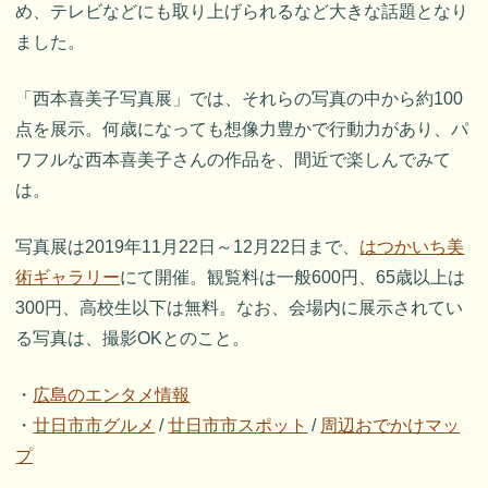
め、テレビなどにも取り上げられるなど大きな話題となり
ました。
「西本喜美子写真展」では、それらの写真の中から約100
点を展示。何歳になっても想像力豊かで行動力があり、パ
ワフルな西本喜美子さんの作品を、間近で楽しんでみて
は。
写真展は2019年11月22日～12月22日まで、
はつかいち美
術ギャラリー
にて開催。観覧料は一般600円、65歳以上は
300円、高校生以下は無料。なお、会場内に展示されてい
る写真は、撮影OKとのこと。
・
広島のエンタメ情報
・
廿日市市グルメ
/
廿日市市スポット
/
周辺おでかけマッ
プ