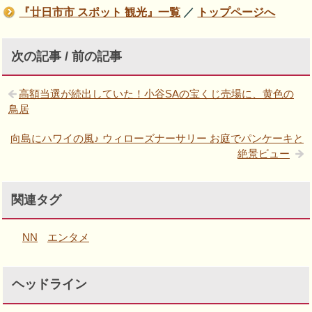
『廿日市市 スポット 観光』一覧
／
トップページへ
次の記事 / 前の記事
高額当選が続出していた！小谷SAの宝くじ売場に、黄色の
鳥居
向島にハワイの風♪ ウィローズナーサリー お庭でパンケーキと
絶景ビュー
関連タグ
NN
エンタメ
ヘッドライン