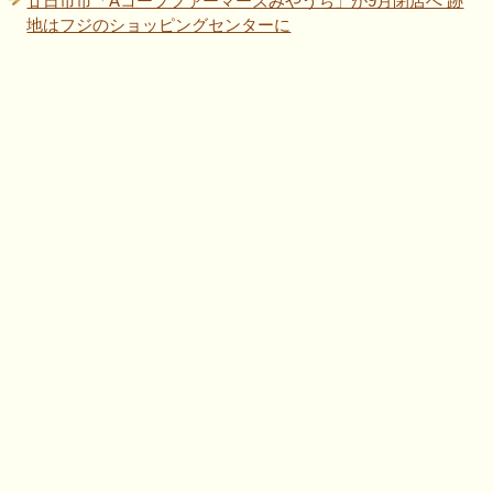
廿日市市「Aコープファーマーズみやうち」が9月閉店へ 跡
地はフジのショッピングセンターに