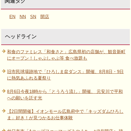
関連タグ
EN
NN
SN
開店
ヘッドライン
和食のファミレス「和食さと」広島県初の店舗が、観音新町
にオープン！しゃぶしゃぶ等 食べ放題も
旧市民球場跡地で「ひろしま盆ダンス」開催、8月8日・9日
に熱気あふれる夏祭り
8月6日今夜18時から「とうろう流し」開催、 元安川で平和
への願いを託す光
【2日間開催】イオンモール広島府中で「キッズダムひろし
ま」好き！が見つかるお仕事体験