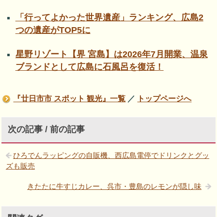
「行ってよかった世界遺産」ランキング、広島2
つの遺産がTOP5に
星野リゾート【界 宮島】は2026年7月開業、温泉
ブランドとして広島に石風呂を復活！
『廿日市市 スポット 観光』一覧
／
トップページへ
次の記事 / 前の記事
ひろでんラッピングの自販機、西広島電停でドリンクとグッ
ズも販売
きたたに牛すじカレー、呉市・豊島のレモンが隠し味