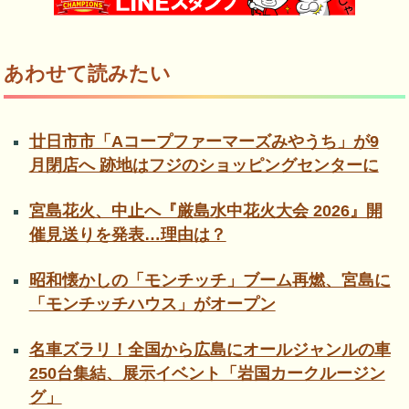
あわせて読みたい
廿日市市「Aコープファーマーズみやうち」が9
月閉店へ 跡地はフジのショッピングセンターに
宮島花火、中止へ『厳島水中花火大会 2026』開
催見送りを発表…理由は？
昭和懐かしの「モンチッチ」ブーム再燃、宮島に
「モンチッチハウス」がオープン
名車ズラリ！全国から広島にオールジャンルの車
250台集結、展示イベント「岩国カークルージン
グ」