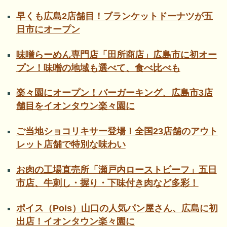
早くも広島2店舗目！ブランケットドーナツが五
日市にオープン
味噌らーめん専門店「田所商店」広島市に初オー
プン！味噌の地域も選べて、食べ比べも
楽々園にオープン！バーガーキング、広島市3店
舗目をイオンタウン楽々園に
ご当地ショコリキサー登場！全国23店舗のアウト
レット店舗で特別な味わい
お肉の工場直売所「瀬戸内ローストビーフ」五日
市店、牛刺し・握り・下味付き肉など多彩！
ポイス（Pois）山口の人気パン屋さん、広島に初
出店！イオンタウン楽々園に