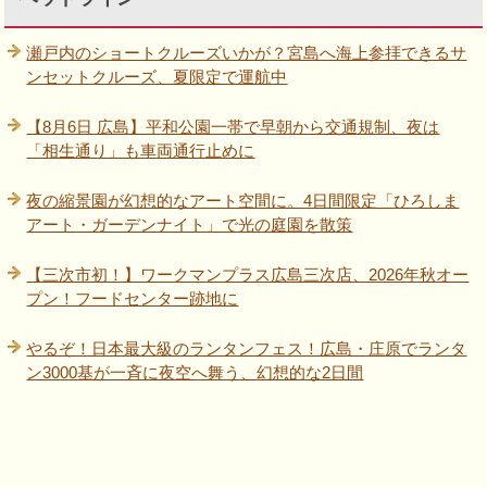
瀬戸内のショートクルーズいかが？宮島へ海上参拝できるサ
ンセットクルーズ、夏限定で運航中
【8月6日 広島】平和公園一帯で早朝から交通規制、夜は
「相生通り」も車両通行止めに
夜の縮景園が幻想的なアート空間に。4日間限定「ひろしま
アート・ガーデンナイト」で光の庭園を散策
【三次市初！】ワークマンプラス広島三次店、2026年秋オー
プン！フードセンター跡地に
やるぞ！日本最大級のランタンフェス！広島・庄原でランタ
ン3000基が一斉に夜空へ舞う、幻想的な2日間