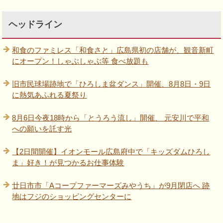
ヘッドライン
和食のファミレス「和食さと」広島県初の店舗が、観音新町
にオープン！しゃぶしゃぶ等 食べ放題も
旧市民球場跡地で「ひろしま盆ダンス」開催、8月8日・9日
に熱気あふれる夏祭り
8月6日今夜18時から「とうろう流し」開催、 元安川で平和
への願いを託す光
【2日間開催】イオンモール広島府中で「キッズダムひろし
ま」好き！が見つかるお仕事体験
廿日市市「Aコープファーマーズみやうち」が9月閉店へ 跡
地はフジのショッピングセンターに