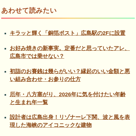
あわせて読みたい
キラッと輝く「銅箔ポスト」広島駅の2Fに設置
お好み焼きの新事実。定番だと思っていたアレ、
広島市では乗せない？
初詣のお賽銭は幾らがいい？縁起のいい金額と悪
い組み合わせ・お参りの仕方
厄年・八方塞がり、2026年に気を付けたい年齢
と生まれ年一覧
設計者は広島出身！リゾナーレ下関、波と風を表
現した海峡のアイコニックな建物