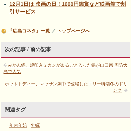
12月1日は 映画の日！1000円鑑賞など映画館で割
引サービス
『広島コネタ』一覧
／
トップページへ
次の記事 / 前の記事
みかん鍋、焼印入ミカンがまるごと入った鍋が山口県 周防大
島で人気
ホットトディー、マッサン劇中で登場したエリー特製冬のドリ
ンク
関連タグ
年末年始
牡蠣