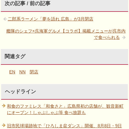
次の記事 / 前の記事
二郎系ラーメン「夢を語れ 広島」が3月閉店
艦隊のシェフ×呉海軍グルメ【コラボ】掲載メニューが呉市内
で食べられる
関連タグ
EN
NN
閉店
ヘッドライン
和食のファミレス「和食さと」広島県初の店舗が、観音新町
にオープン！しゃぶしゃぶ等 食べ放題も
旧市民球場跡地で「ひろしま盆ダンス」開催、8月8日・9日