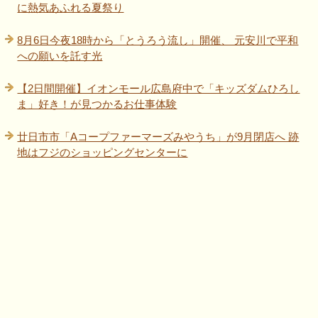
に熱気あふれる夏祭り
8月6日今夜18時から「とうろう流し」開催、 元安川で平和
への願いを託す光
【2日間開催】イオンモール広島府中で「キッズダムひろし
ま」好き！が見つかるお仕事体験
廿日市市「Aコープファーマーズみやうち」が9月閉店へ 跡
地はフジのショッピングセンターに