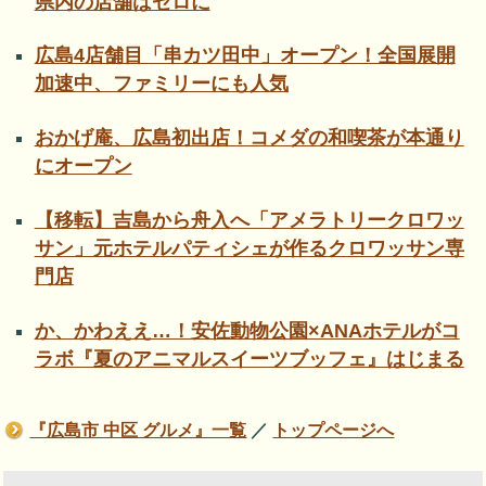
県内の店舗はゼロに
広島4店舗目「串カツ田中」オープン！全国展開
加速中、ファミリーにも人気
おかげ庵、広島初出店！コメダの和喫茶が本通り
にオープン
【移転】吉島から舟入へ「アメラトリークロワッ
サン」元ホテルパティシェが作るクロワッサン専
門店
か、かわええ…！安佐動物公園×ANAホテルがコ
ラボ『夏のアニマルスイーツブッフェ』はじまる
『広島市 中区 グルメ』一覧
／
トップページへ