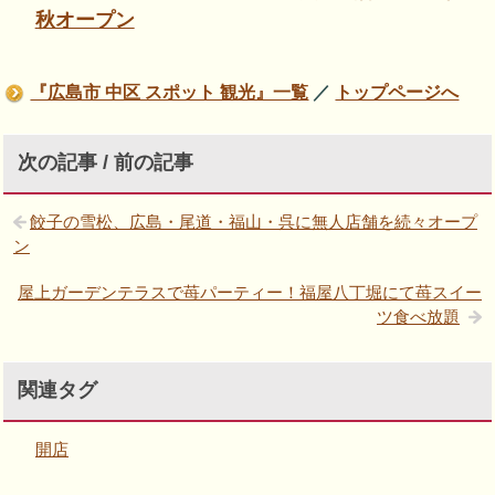
秋オープン
『広島市 中区 スポット 観光』一覧
／
トップページへ
次の記事 / 前の記事
餃子の雪松、広島・尾道・福山・呉に無人店舗を続々オープ
ン
屋上ガーデンテラスで苺パーティー！福屋八丁堀にて苺スイー
ツ食べ放題
関連タグ
開店