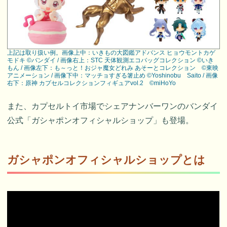
上記は取り扱い例。画像上中：いきもの大図鑑アドバンス ヒョウモントカゲ
モドキ ©バンダイ / 画像右上：STC 天体観測エコバッグコレクション ©いき
もん / 画像左下：も～っと！おジャ魔女どれみ あそーとコレクション ©東映
アニメーション / 画像下中：マッチョすぎる箸止め ©Yoshinobu Saito / 画像
右下：原神 カプセルコレクションフィギュアvol.2 ©miHoYo
また、カプセルトイ市場でシェアナンバーワンのバンダイ
公式「ガシャポンオフィシャルショップ」も登場。
ガシャポンオフィシャルショップとは