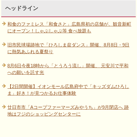
ヘッドライン
和食のファミレス「和食さと」広島県初の店舗が、観音新町
にオープン！しゃぶしゃぶ等 食べ放題も
旧市民球場跡地で「ひろしま盆ダンス」開催、8月8日・9日
に熱気あふれる夏祭り
8月6日今夜18時から「とうろう流し」開催、 元安川で平和
への願いを託す光
【2日間開催】イオンモール広島府中で「キッズダムひろし
ま」好き！が見つかるお仕事体験
廿日市市「Aコープファーマーズみやうち」が9月閉店へ 跡
地はフジのショッピングセンターに