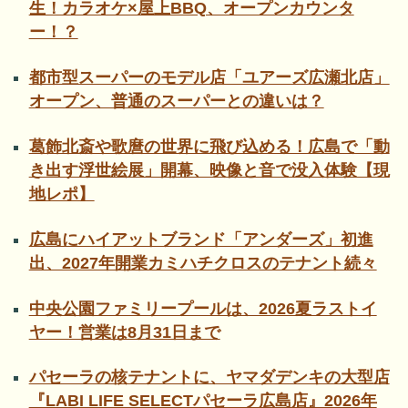
生！カラオケ×屋上BBQ、オープンカウンタ
ー！？
都市型スーパーのモデル店「ユアーズ広瀬北店」
オープン、普通のスーパーとの違いは？
葛飾北斎や歌麿の世界に飛び込める！広島で「動
き出す浮世絵展」開幕、映像と音で没入体験【現
地レポ】
広島にハイアットブランド「アンダーズ」初進
出、2027年開業カミハチクロスのテナント続々
中央公園ファミリープールは、2026夏ラストイ
ヤー！営業は8月31日まで
パセーラの核テナントに、ヤマダデンキの大型店
『LABI LIFE SELECTパセーラ広島店』2026年