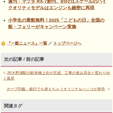
週刊・マツダ RX-7創刊、8分の1スケールのハイ
クオリティモデルはエンジンも緻密に再現
小学生の乗船無料！2025「こどもの日」全国の
船・フェリーがキャンペーン実施
『一般ニュース』一覧
／
トップページへ
次の記事 / 前の記事
JR大野浦駅の駅舎橋上化が完成、工事の進み具合と変わりゆ
く風景
カープ印鑑、銀行でも使えちゃうオリジナルハンコが発売
関連タグ