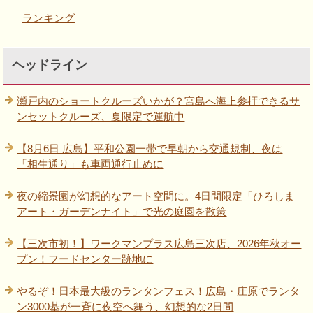
ランキング
ヘッドライン
瀬戸内のショートクルーズいかが？宮島へ海上参拝できるサ
ンセットクルーズ、夏限定で運航中
【8月6日 広島】平和公園一帯で早朝から交通規制、夜は
「相生通り」も車両通行止めに
夜の縮景園が幻想的なアート空間に。4日間限定「ひろしま
アート・ガーデンナイト」で光の庭園を散策
【三次市初！】ワークマンプラス広島三次店、2026年秋オー
プン！フードセンター跡地に
やるぞ！日本最大級のランタンフェス！広島・庄原でランタ
ン3000基が一斉に夜空へ舞う、幻想的な2日間