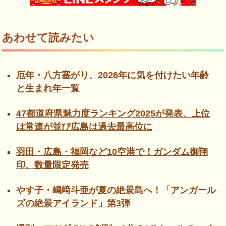
あわせて読みたい
厄年・八方塞がり、2026年に気を付けたい年齢
と生まれ年一覧
47都道府県魅力度ランキング2025が発表、上位
は常連が並び広島は過去最高位に
羽田・広島・福岡など10空港で！ガンダム御翔
印、数量限定発売
やす子・嶋﨑斗亜が夏の絶景島へ！「アンガール
ズの絶景アイランド」第3弾