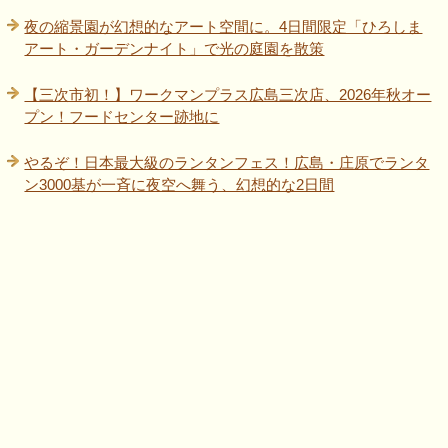
夜の縮景園が幻想的なアート空間に。4日間限定「ひろしま
アート・ガーデンナイト」で光の庭園を散策
【三次市初！】ワークマンプラス広島三次店、2026年秋オー
プン！フードセンター跡地に
やるぞ！日本最大級のランタンフェス！広島・庄原でランタ
ン3000基が一斉に夜空へ舞う、幻想的な2日間