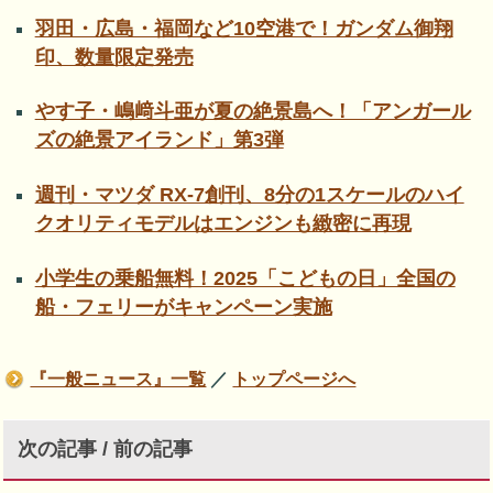
羽田・広島・福岡など10空港で！ガンダム御翔
印、数量限定発売
やす子・嶋﨑斗亜が夏の絶景島へ！「アンガール
ズの絶景アイランド」第3弾
週刊・マツダ RX-7創刊、8分の1スケールのハイ
クオリティモデルはエンジンも緻密に再現
小学生の乗船無料！2025「こどもの日」全国の
船・フェリーがキャンペーン実施
『一般ニュース』一覧
／
トップページへ
次の記事 / 前の記事