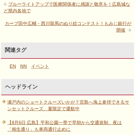
ブルーライトアップで医療関係者に感謝と敬意を！広島城な
ど県内各地で
カープ田中広輔・西川龍馬のぬり絵コンテスト！もみじ銀行が
開催
関連タグ
EN
NN
イベント
ヘッドライン
瀬戸内のショートクルーズいかが？宮島へ海上参拝できるサ
ンセットクルーズ、夏限定で運航中
【8月6日 広島】平和公園一帯で早朝から交通規制、夜は
「相生通り」も車両通行止めに