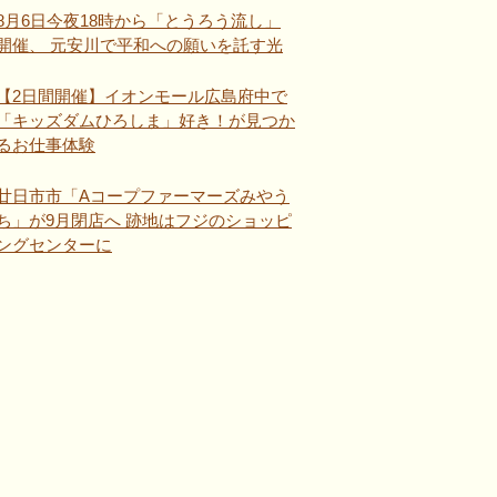
8月6日今夜18時から「とうろう流し」
開催、 元安川で平和への願いを託す光
【2日間開催】イオンモール広島府中で
「キッズダムひろしま」好き！が見つか
るお仕事体験
廿日市市「Aコープファーマーズみやう
ち」が9月閉店へ 跡地はフジのショッピ
ングセンターに