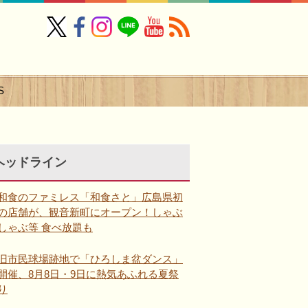
S
ヘッドライン
和食のファミレス「和食さと」広島県初
の店舗が、観音新町にオープン！しゃぶ
しゃぶ等 食べ放題も
旧市民球場跡地で「ひろしま盆ダンス」
開催、8月8日・9日に熱気あふれる夏祭
り