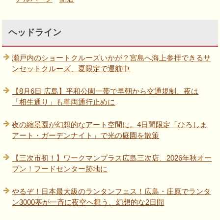
ヘッドライン
瀬戸内のショートクルーズいかが？宮島へ海上参拝できるサ
ンセットクルーズ、夏限定で運航中
【8月6日 広島】平和公園一帯で早朝から交通規制、夜は
「相生通り」も車両通行止めに
夜の縮景園が幻想的なアート空間に。4日間限定「ひろしま
アート・ガーデンナイト」で光の庭園を散策
【三次市初！】ワークマンプラス広島三次店、2026年秋オー
プン！フードセンター跡地に
やるぞ！日本最大級のランタンフェス！広島・庄原でランタ
ン3000基が一斉に夜空へ舞う、幻想的な2日間