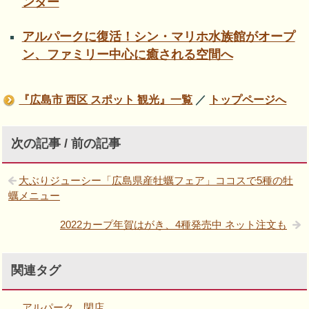
ンター
アルパークに復活！シン・マリホ水族館がオープ
ン、ファミリー中心に癒される空間へ
『広島市 西区 スポット 観光』一覧
／
トップページへ
次の記事 / 前の記事
大ぶりジューシー「広島県産牡蠣フェア」ココスで5種の牡
蠣メニュー
2022カープ年賀はがき、4種発売中 ネット注文も
関連タグ
アルパーク
閉店