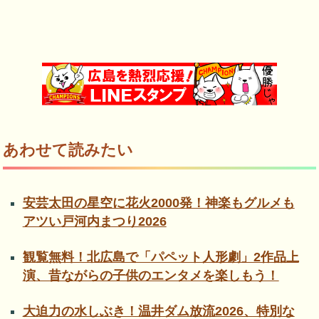
あわせて読みたい
安芸太田の星空に花火2000発！神楽もグルメも
アツい戸河内まつり2026
観覧無料！北広島で「パペット人形劇」2作品上
演、昔ながらの子供のエンタメを楽しもう！
大迫力の水しぶき！温井ダム放流2026、特別な