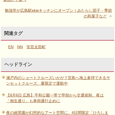
勉強堂が広島駅ekieキッチンにオープン！みたらし団子・季節
の和菓子など
関連タグ
EN
NN
安芸太田町
ヘッドライン
瀬戸内のショートクルーズいかが？宮島へ海上参拝できるサ
ンセットクルーズ、夏限定で運航中
【8月6日 広島】平和公園一帯で早朝から交通規制、夜は
「相生通り」も車両通行止めに
夜の縮景園が幻想的なアート空間に。4日間限定「ひろしま