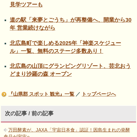
見学ツアーも
道の駅「来夢とごうち」が再整備へ、開業から30
年 営業続けながら
北広島町で楽しめる2025年「神楽スケジュー
ル」一覧、無料のステージ多数あり！
北広島の山頂にグランピングリゾート、芸北おう
どまり沙羅の森 オープン
『山県郡 スポット 観光』一覧
／
トップページへ
次の記事 / 前の記事
万田酵素が、JAXA「宇宙日本食」認証！因島生まれの発酵
食品が宇宙へ