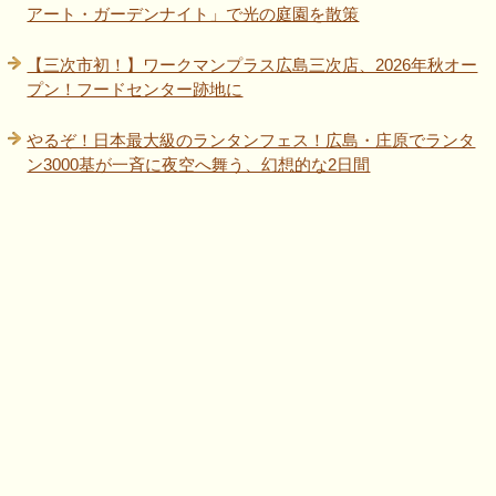
アート・ガーデンナイト」で光の庭園を散策
【三次市初！】ワークマンプラス広島三次店、2026年秋オー
プン！フードセンター跡地に
やるぞ！日本最大級のランタンフェス！広島・庄原でランタ
ン3000基が一斉に夜空へ舞う、幻想的な2日間