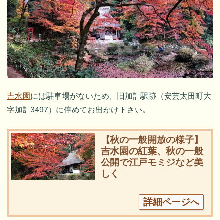
吉水園
には駐車場がないため、旧加計駅跡（安芸太田町大
字加計3497）に停めてお出かけ下さい。
【秋の一般開放の様子】
吉水園の紅葉、秋の一般
公開で江戸モミジなど美
しく
詳細ページへ