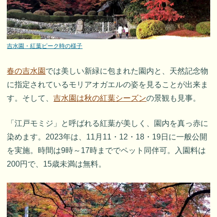
吉水園・紅葉ピーク時の様子
春の吉水園
では美しい新緑に包まれた園内と、天然記念物
に指定されているモリアオガエルの姿を見ることが出来ま
す。そして、
吉水園は秋の紅葉シーズン
の景観も見事。
「江戸モミジ」と呼ばれる紅葉が美しく、園内を真っ赤に
染めます。2023年は、11月11・12・18・19日に一般公開
を実施。時間は9時～17時まででペット同伴可。入園料は
200円で、15歳未満は無料。