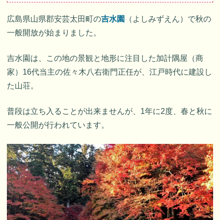
広島県山県郡安芸太田町の
吉水園
（よしみずえん）で秋の
一般開放が始まりました。
吉水園は、この地の景観と地形に注目した加計隅屋（商
家）16代当主の佐々木八右衛門正任が、江戸時代に建設し
た山荘。
普段は立ち入ることが出来ませんが、1年に2度、春と秋に
一般公開が行われています。