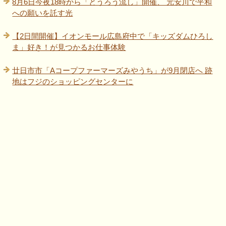
8月6日今夜18時から「とうろう流し」開催、 元安川で平和
への願いを託す光
【2日間開催】イオンモール広島府中で「キッズダムひろし
ま」好き！が見つかるお仕事体験
廿日市市「Aコープファーマーズみやうち」が9月閉店へ 跡
地はフジのショッピングセンターに