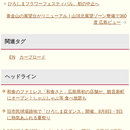
ひろしまフラワーフェスティバル、初の中止へ
黄金山の展望台がリニューアル！山頂北展望ゾーン整備で360
度 広島ビュー
関連タグ
EN
カープロード
ヘッドライン
和食のファミレス「和食さと」広島県初の店舗が、観音新町
にオープン！しゃぶしゃぶ等 食べ放題も
旧市民球場跡地で「ひろしま盆ダンス」開催、8月8日・9日
に熱気あふれる夏祭り