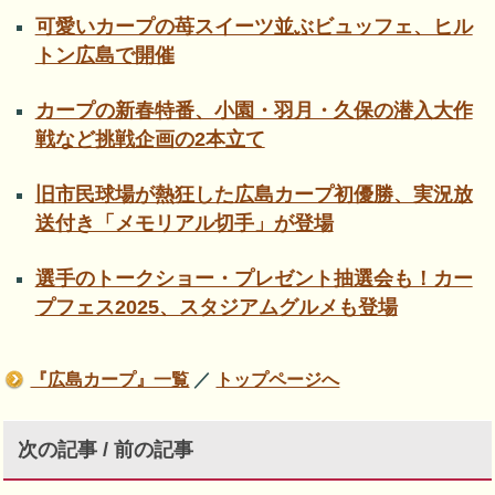
可愛いカープの苺スイーツ並ぶビュッフェ、ヒル
トン広島で開催
カープの新春特番、小園・羽月・久保の潜入大作
戦など挑戦企画の2本立て
旧市民球場が熱狂した広島カープ初優勝、実況放
送付き「メモリアル切手」が登場
選手のトークショー・プレゼント抽選会も！カー
プフェス2025、スタジアムグルメも登場
『広島カープ』一覧
／
トップページへ
次の記事 / 前の記事