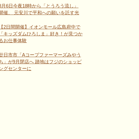
8月6日今夜18時から「とうろう流し」
開催、 元安川で平和への願いを託す光
【2日間開催】イオンモール広島府中で
「キッズダムひろしま」好き！が見つか
るお仕事体験
廿日市市「Aコープファーマーズみやう
ち」が9月閉店へ 跡地はフジのショッピ
ングセンターに