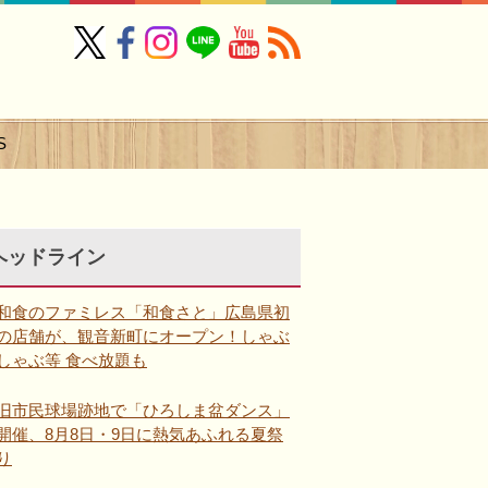
S
ヘッドライン
和食のファミレス「和食さと」広島県初
の店舗が、観音新町にオープン！しゃぶ
しゃぶ等 食べ放題も
旧市民球場跡地で「ひろしま盆ダンス」
開催、8月8日・9日に熱気あふれる夏祭
り