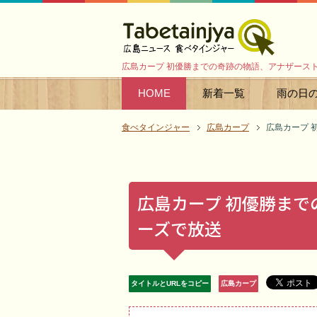
広島カープ 初優勝までの奇跡の物語、アナザース
HOME
新着一覧
雨の日
食べタインジャー
広島カープ
広島カープ 
広島カープ 初優勝ま
ーズで放送
タイトルとURLをコピー
広島カープ