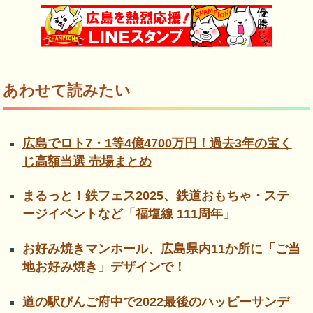
あわせて読みたい
広島でロト7・1等4億4700万円！過去3年の宝く
じ高額当選 売場まとめ
まるっと！鉄フェス2025、鉄道おもちゃ・ステ
ージイベントなど「福塩線 111周年」
お好み焼きマンホール、広島県内11か所に「ご当
地お好み焼き」デザインで！
道の駅びんご府中で2022最後のハッピーサンデ