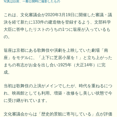
写真は以前、一般公開時に撮影したもの
これは、文化審議会が2020年3月19日に開催した審議・議
決を経て新たに133件の建造物を登録するよう、文部科学
大臣に答申したリストのうちの1つに翁座が入っているも
の。
翁座は京都にある歌舞伎や演劇を上映していた劇場「南
座」をモデルに、「上下に芝居小屋を！」と立ち上がった
まちの有志がお金を出し合い1925年（大正14年）に完
成。
当初は歌舞伎の上演がメインでしたが、時代を重ねるにつ
れ、映画館としても利用。増築・改修をし美しい状態で今
に受け継がれています。
文化審議会からは「歴史的景観に寄与している」点が評価