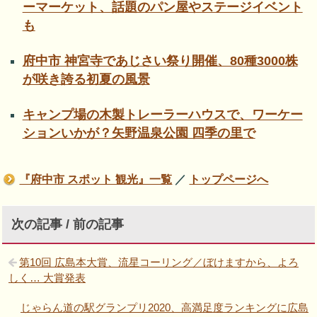
ーマーケット、話題のパン屋やステージイベント
も
府中市 神宮寺であじさい祭り開催、80種3000株
が咲き誇る初夏の風景
キャンプ場の木製トレーラーハウスで、ワーケー
ションいかが？矢野温泉公園 四季の里で
『府中市 スポット 観光』一覧
／
トップページへ
次の記事 / 前の記事
第10回 広島本大賞、流星コーリング／ぼけますから、よろ
しく… 大賞発表
じゃらん道の駅グランプリ2020、高満足度ランキングに広島