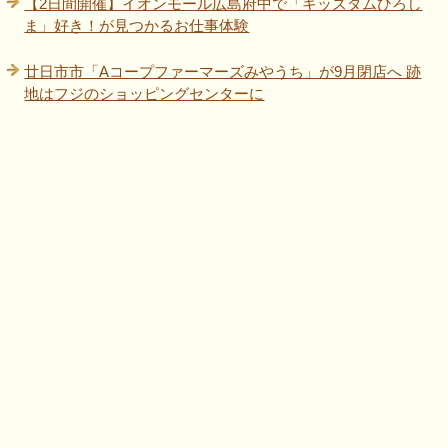
【2日間開催】イオンモール広島府中で「キッズダムひろし
ま」好き！が見つかるお仕事体験
廿日市市「Aコープファーマーズみやうち」が9月閉店へ 跡
地はフジのショッピングセンターに