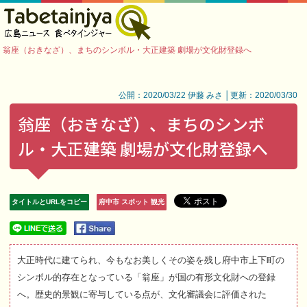
翁座（おきなざ）、まちのシンボル・大正建築 劇場が文化財登録へ
公開：2020/03/22 伊藤 みさ │更新：2020/03/30
翁座（おきなざ）、まちのシンボ
ル・大正建築 劇場が文化財登録へ
タイトルとURLをコピー
府中市 スポット 観光
大正時代に建てられ、今もなお美しくその姿を残し府中市上下町の
シンボル的存在となっている「翁座」が国の有形文化財への登録
へ。歴史的景観に寄与している点が、文化審議会に評価された