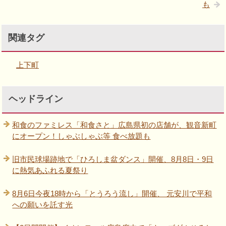
も
関連タグ
上下町
ヘッドライン
和食のファミレス「和食さと」広島県初の店舗が、観音新町
にオープン！しゃぶしゃぶ等 食べ放題も
旧市民球場跡地で「ひろしま盆ダンス」開催、8月8日・9日
に熱気あふれる夏祭り
8月6日今夜18時から「とうろう流し」開催、 元安川で平和
への願いを託す光