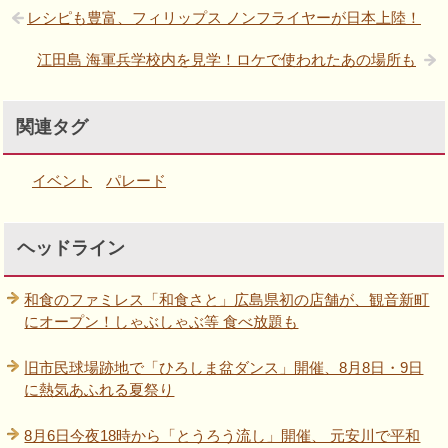
レシピも豊富、フィリップス ノンフライヤーが日本上陸！
江田島 海軍兵学校内を見学！ロケで使われたあの場所も
関連タグ
イベント
パレード
ヘッドライン
和食のファミレス「和食さと」広島県初の店舗が、観音新町
にオープン！しゃぶしゃぶ等 食べ放題も
旧市民球場跡地で「ひろしま盆ダンス」開催、8月8日・9日
に熱気あふれる夏祭り
8月6日今夜18時から「とうろう流し」開催、 元安川で平和