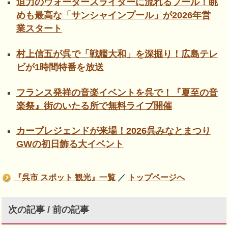
迫力のウォータースライダーに流れるプール！眺
めも最高な「サンシャインプール」が2026年営
業スタート
村上信五が呉で「戦艦大和」を深掘り！広島テレ
ビが1時間特番を放送
フランス発祥の音楽イベントを呉で！『夏至の音
楽祭』街のいたる所で無料ライブ開催
カープレジェンドが来場！2026呉みなとまつり
GWの初日飾る大イベント
『呉市 スポット 観光』一覧
／
トップページへ
次の記事 / 前の記事