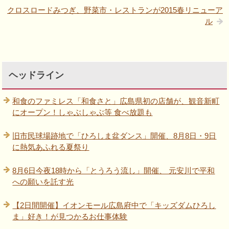
クロスロードみつぎ、野菜市・レストランが2015春リニューア
ル
ヘッドライン
和食のファミレス「和食さと」広島県初の店舗が、観音新町
にオープン！しゃぶしゃぶ等 食べ放題も
旧市民球場跡地で「ひろしま盆ダンス」開催、8月8日・9日
に熱気あふれる夏祭り
8月6日今夜18時から「とうろう流し」開催、 元安川で平和
への願いを託す光
【2日間開催】イオンモール広島府中で「キッズダムひろし
ま」好き！が見つかるお仕事体験