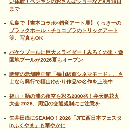
い体験！ペンギンのおさんぽショーなど8月16日
まで
広島で【吉本コラボ×錯覚アート展】くっきーの
ブラックホール・チョコプラのトリックアート
等、写真もOK
バケツプールに巨大スライダー！みろくの里・遊
園地プールが2026夏もオープン
閉館の老舗映画館「福山駅前シネマモード」、さ
よなら興行で福山ゆかり作品や名作を上映中
福山・鞆の浦の夜空を彩る2000発！弁天島花火
大会 2026、周辺の交通規制にご注意を
矢井田瞳にSEAMO！2026「JFE西日本フェスタ
inふくやま」も華やかに