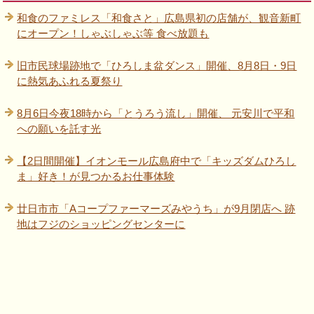
和食のファミレス「和食さと」広島県初の店舗が、観音新町
にオープン！しゃぶしゃぶ等 食べ放題も
旧市民球場跡地で「ひろしま盆ダンス」開催、8月8日・9日
に熱気あふれる夏祭り
8月6日今夜18時から「とうろう流し」開催、 元安川で平和
への願いを託す光
【2日間開催】イオンモール広島府中で「キッズダムひろし
ま」好き！が見つかるお仕事体験
廿日市市「Aコープファーマーズみやうち」が9月閉店へ 跡
地はフジのショッピングセンターに