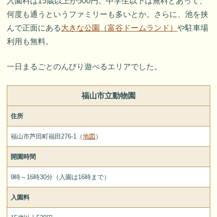
入園料は15歳以上が500円。中学生以下は無料とあって、
何度も通うというファミリーも多いとか。さらに、池を挟
んで正面にある
大きな公園（富谷ドームランド）
や駐車場
利用も無料。
一日まるごとのんびり遊べるエリアでした。
福山市立動物園
住所
福山市芦田町福田276-1（
地図
）
開園時間
9時～16時30分（入園は16時まで）
入園料