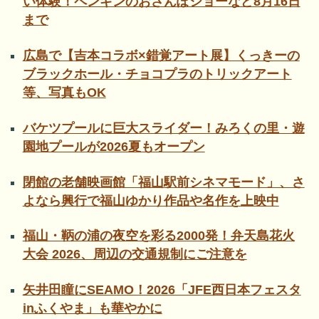
い体験！ペンギンのおさんぽショーなど8月16日
まで
広島で【吉本コラボ×錯覚アート展】くっきーの
ブラックホール・チョコプラのトリックアート
等、写真もOK
バケツプールに巨大スライダー！みろくの里・遊
園地プールが2026夏もオープン
閉館の老舗映画館「福山駅前シネマモード」、さ
よなら興行で福山ゆかり作品や名作を上映中
福山・鞆の浦の夜空を彩る2000発！弁天島花火
大会 2026、周辺の交通規制にご注意を
矢井田瞳にSEAMO！2026「JFE西日本フェスタ
inふくやま」も華やかに