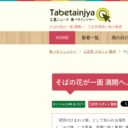
そばの花が一面 満開へ、三次市君田に秋の風景
HOME
新着一覧
雨の日
食べタインジャー
三次市 スポット 観光
そ
そばの花が一面 満開
タイトルとURLをコピー
三次市 スポット 観光
「君田のひまわり畑」として知られる場所
く「そば畑」に大変身。可憐に咲く風景に