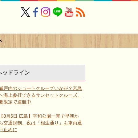
S
ヘッドライン
瀬戸内のショートクルーズいかが？宮島
へ海上参拝できるサンセットクルーズ、
夏限定で運航中
【8月6日 広島】平和公園一帯で早朝か
ら交通規制、夜は「相生通り」も車両通
行止めに