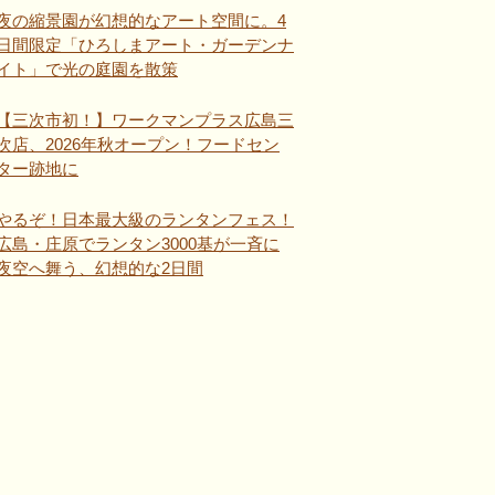
夜の縮景園が幻想的なアート空間に。4
日間限定「ひろしまアート・ガーデンナ
イト」で光の庭園を散策
【三次市初！】ワークマンプラス広島三
次店、2026年秋オープン！フードセン
ター跡地に
やるぞ！日本最大級のランタンフェス！
広島・庄原でランタン3000基が一斉に
夜空へ舞う、幻想的な2日間