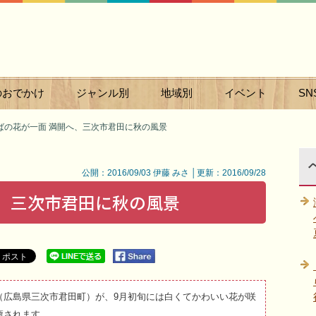
のおでかけ
ジャンル別
地域別
イベント
SN
ばの花が一面 満開へ、三次市君田に秋の風景
公開：2016/09/03 伊藤 みさ │更新：2016/09/28
へ、三次市君田に秋の風景
（広島県三次市君田町）が、9月初旬には白くてかわいい花が咲
癒されます。