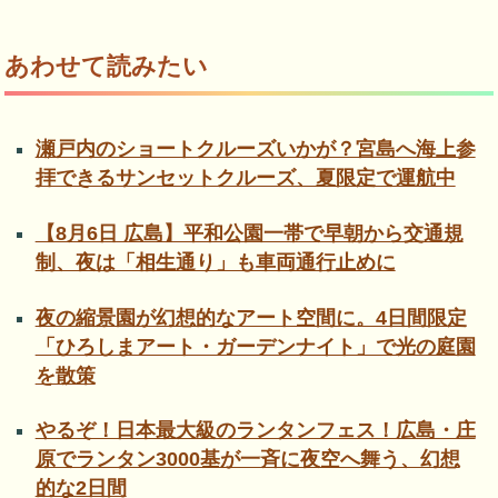
あわせて読みたい
瀬戸内のショートクルーズいかが？宮島へ海上参
拝できるサンセットクルーズ、夏限定で運航中
【8月6日 広島】平和公園一帯で早朝から交通規
制、夜は「相生通り」も車両通行止めに
夜の縮景園が幻想的なアート空間に。4日間限定
「ひろしまアート・ガーデンナイト」で光の庭園
を散策
やるぞ！日本最大級のランタンフェス！広島・庄
原でランタン3000基が一斉に夜空へ舞う、幻想
的な2日間