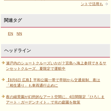
ントで活用も
関連タグ
EN
NN
ヘッドライン
瀬戸内のショートクルーズいかが？宮島へ海上参拝できるサ
ンセットクルーズ、夏限定で運航中
【8月6日 広島】平和公園一帯で早朝から交通規制、夜は
「相生通り」も車両通行止めに
夜の縮景園が幻想的なアート空間に。4日間限定「ひろしま
アート・ガーデンナイト」で光の庭園を散策