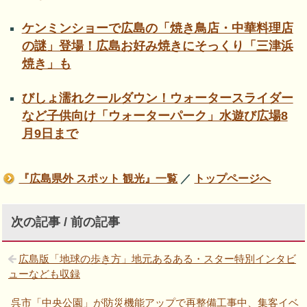
ケンミンショーで広島の「焼き鳥店・中華料理店
の謎」登場！広島お好み焼きにそっくり「三津浜
焼き」も
びしょ濡れクールダウン！ウォータースライダー
など子供向け「ウォーターパーク」水遊び広場8
月9日まで
『広島県外 スポット 観光』一覧
／
トップページへ
次の記事 / 前の記事
広島版「地球の歩き方」地元あるある・スター特別インタビ
ューなども収録
呉市「中央公園」が防災機能アップで再整備工事中、集客イベ