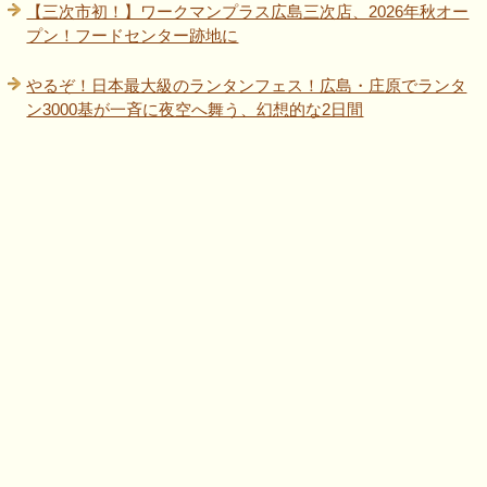
【三次市初！】ワークマンプラス広島三次店、2026年秋オー
プン！フードセンター跡地に
やるぞ！日本最大級のランタンフェス！広島・庄原でランタ
ン3000基が一斉に夜空へ舞う、幻想的な2日間