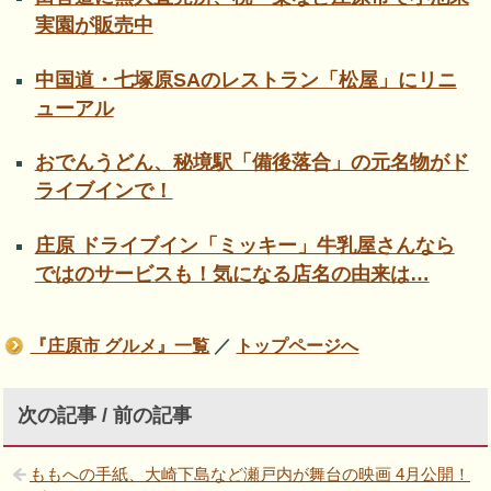
実園が販売中
中国道・七塚原SAのレストラン「松屋」にリニ
ューアル
おでんうどん、秘境駅「備後落合」の元名物がド
ライブインで！
庄原 ドライブイン「ミッキー」牛乳屋さんなら
ではのサービスも！気になる店名の由来は…
『庄原市 グルメ』一覧
／
トップページへ
次の記事 / 前の記事
ももへの手紙、大崎下島など瀬戸内が舞台の映画 4月公開！