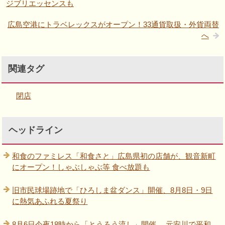
ジブリエッセンスも
広島空港にトラベレックスがオープン！33通貨取扱・外貨両替
へ
関連タグ
閉店
ヘッドライン
和食のファミレス「和食さと」広島県初の店舗が、観音新町
にオープン！しゃぶしゃぶ等 食べ放題も
旧市民球場跡地で「ひろしま盆ダンス」開催、8月8日・9日
に熱気あふれる夏祭り
8月6日今夜18時から「とうろう流し」開催、 元安川で平和