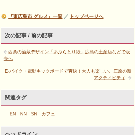
『東広島市 グルメ』一覧
／
トップページへ
次の記事 / 前の記事
西条の酒蔵デザイン「あぶらとり紙」広島の土産店などで販
売へ
E-バイク・電動キックボードで爽快！大人も楽しい、庄原の新
アクティビティ
関連タグ
EN
NN
SN
カフェ
ヘッドライン