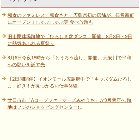
和食のファミレス「和食さと」広島県初の店舗が、観音新町
にオープン！しゃぶしゃぶ等 食べ放題も
旧市民球場跡地で「ひろしま盆ダンス」開催、8月8日・9日
に熱気あふれる夏祭り
8月6日今夜18時から「とうろう流し」開催、 元安川で平和
への願いを託す光
【2日間開催】イオンモール広島府中で「キッズダムひろし
ま」好き！が見つかるお仕事体験
廿日市市「Aコープファーマーズみやうち」が9月閉店へ 跡
地はフジのショッピングセンターに