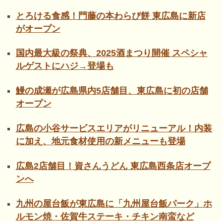
とろける食感！門藤の本わらび餅 東広島に新店
がオープン
国内最大級の祭典、2025酒まつり開催 スペシャ
ルゲストにハジ→登場も
鰻の成瀬が広島県内5店舗目、東広島に初の店舗
オープン
広島の小谷サービスエリアがリニューアル！内装
に加え、地元食材使用の新メニューも登場
広島2店舗目！資さんうどん 東広島西条店オープ
ンへ
九州の屋台飯が東広島に「九州屋台飯パーク」ホ
ルモン焼・佐賀牛ステーキ・チキン南蛮など