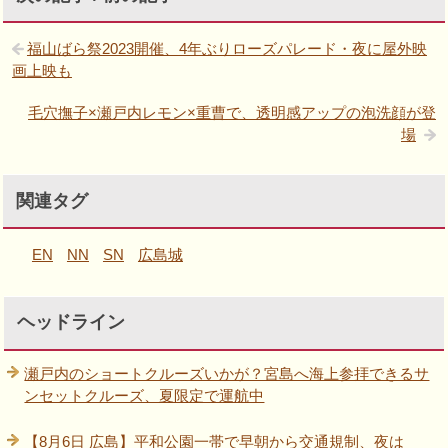
福山ばら祭2023開催、4年ぶりローズパレード・夜に屋外映
画上映も
毛穴撫子×瀬戸内レモン×重曹で、透明感アップの泡洗顔が登
場
関連タグ
EN
NN
SN
広島城
ヘッドライン
瀬戸内のショートクルーズいかが？宮島へ海上参拝できるサ
ンセットクルーズ、夏限定で運航中
【8月6日 広島】平和公園一帯で早朝から交通規制、夜は