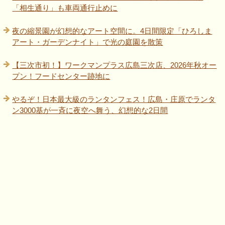
「相生通り」も車両通行止めに
夜の縮景園が幻想的なアート空間に。4日間限定「ひろしま
アート・ガーデンナイト」で光の庭園を散策
【三次市初！】ワークマンプラス広島三次店、2026年秋オー
プン！フードセンター跡地に
やるぞ！日本最大級のランタンフェス！広島・庄原でランタ
ン3000基が一斉に夜空へ舞う、幻想的な2日間