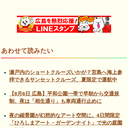
あわせて読みたい
瀬戸内のショートクルーズいかが？宮島へ海上参
拝できるサンセットクルーズ、夏限定で運航中
【8月6日 広島】平和公園一帯で早朝から交通規
制、夜は「相生通り」も車両通行止めに
夜の縮景園が幻想的なアート空間に。4日間限定
「ひろしまアート・ガーデンナイト」で光の庭園