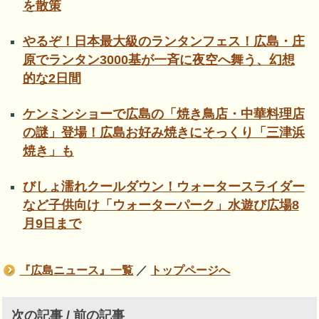
を散策
やるぞ！日本最大級のランタンフェス！広島・庄
原でランタン3000基が一斉に夜空へ舞う、幻想
的な2日間
ケンミンショーで広島の「焼き鳥店・中華料理店
の謎」登場！広島お好み焼きにそっくり「三津浜
焼き」も
びしょ濡れクールダウン！ウォータースライダー
など子供向け「ウォーターパーク」水遊び広場8
月9日まで
『広島ニュース』一覧
／
トップページへ
次の記事 / 前の記事