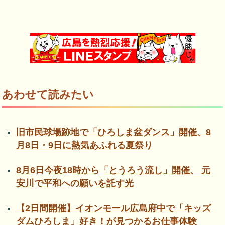
あわせて読みたい
旧市民球場跡地で「ひろしま盆ダンス」開催、8
月8日・9日に熱気あふれる夏祭り
8月6日今夜18時から「とうろう流し」開催、 元
安川で平和への願いを託す光
【2日間開催】イオンモール広島府中で「キッズ
ダムひろしま」好き！が見つかるお仕事体験