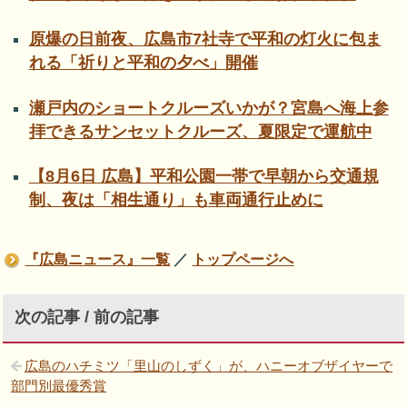
原爆の日前夜、広島市7社寺で平和の灯火に包ま
れる「祈りと平和の夕べ」開催
瀬戸内のショートクルーズいかが？宮島へ海上参
拝できるサンセットクルーズ、夏限定で運航中
【8月6日 広島】平和公園一帯で早朝から交通規
制、夜は「相生通り」も車両通行止めに
『広島ニュース』一覧
／
トップページへ
次の記事 / 前の記事
広島のハチミツ「里山のしずく」が、ハニーオブザイヤーで
部門別最優秀賞