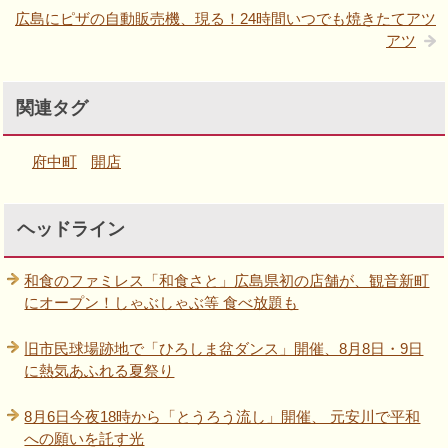
広島にピザの自動販売機、現る！24時間いつでも焼きたてアツ
アツ
関連タグ
府中町
開店
ヘッドライン
和食のファミレス「和食さと」広島県初の店舗が、観音新町
にオープン！しゃぶしゃぶ等 食べ放題も
旧市民球場跡地で「ひろしま盆ダンス」開催、8月8日・9日
に熱気あふれる夏祭り
8月6日今夜18時から「とうろう流し」開催、 元安川で平和
への願いを託す光