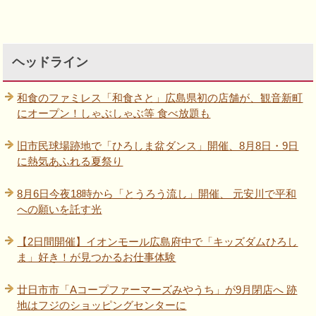
ヘッドライン
和食のファミレス「和食さと」広島県初の店舗が、観音新町
にオープン！しゃぶしゃぶ等 食べ放題も
旧市民球場跡地で「ひろしま盆ダンス」開催、8月8日・9日
に熱気あふれる夏祭り
8月6日今夜18時から「とうろう流し」開催、 元安川で平和
への願いを託す光
【2日間開催】イオンモール広島府中で「キッズダムひろし
ま」好き！が見つかるお仕事体験
廿日市市「Aコープファーマーズみやうち」が9月閉店へ 跡
地はフジのショッピングセンターに