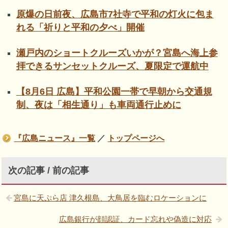
原爆の日前夜、広島市7社寺で平和の灯火に包ま
れる「祈りと平和の夕べ」開催
瀬戸内のショートクルーズいかが？宮島へ海上参
拝できるサンセットクルーズ、夏限定で運航中
【8月6日 広島】平和公園一帯で早朝から交通規
制、夜は「相生通り」も車両通行止めに
『広島ニュース』一覧
／
トップページへ
次の記事 / 前の記事
宮島に天ぷら店 津久根島、大鳥居を臨むロケーションに
広島銀行が顔認証、カード忘れや偽造に対応