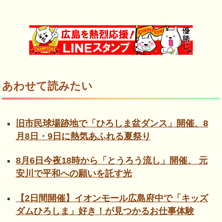
あわせて読みたい
旧市民球場跡地で「ひろしま盆ダンス」開催、8
月8日・9日に熱気あふれる夏祭り
8月6日今夜18時から「とうろう流し」開催、 元
安川で平和への願いを託す光
【2日間開催】イオンモール広島府中で「キッズ
ダムひろしま」好き！が見つかるお仕事体験