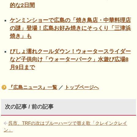
的な2日間
ケンミンショーで広島の「焼き鳥店・中華料理店
の謎」登場！広島お好み焼きにそっくり「三津浜
焼き」も
びしょ濡れクールダウン！ウォータースライダー
など子供向け「ウォーターパーク」水遊び広場8
月9日まで
『広島ニュース』一覧
／
トップページへ
次の記事 / 前の記事
呉市、TRFの次はブルーハーツで替え歌「クレインクレイ
ン」