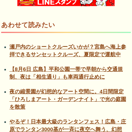
あわせて読みたい
瀬戸内のショートクルーズいかが？宮島へ海上参
拝できるサンセットクルーズ、夏限定で運航中
【8月6日 広島】平和公園一帯で早朝から交通規
制、夜は「相生通り」も車両通行止めに
夜の縮景園が幻想的なアート空間に。4日間限定
「ひろしまアート・ガーデンナイト」で光の庭園
を散策
やるぞ！日本最大級のランタンフェス！広島・庄
原でランタン3000基が一斉に夜空へ舞う、幻想