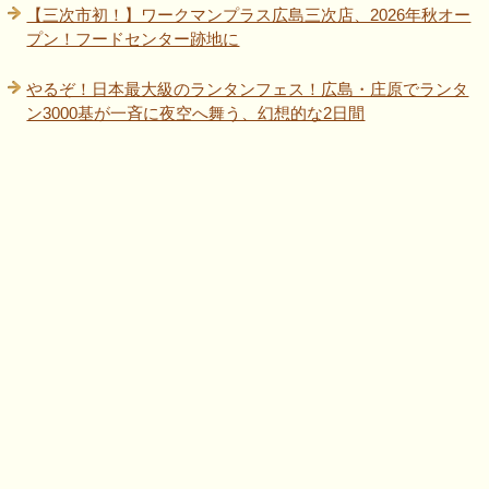
【三次市初！】ワークマンプラス広島三次店、2026年秋オー
プン！フードセンター跡地に
やるぞ！日本最大級のランタンフェス！広島・庄原でランタ
ン3000基が一斉に夜空へ舞う、幻想的な2日間