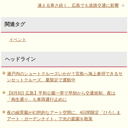
凍える寒さ続く、広島でも道路交通に影響
関連タグ
イベント
ヘッドライン
瀬戸内のショートクルーズいかが？宮島へ海上参拝できるサ
ンセットクルーズ、夏限定で運航中
【8月6日 広島】平和公園一帯で早朝から交通規制、夜は
「相生通り」も車両通行止めに
夜の縮景園が幻想的なアート空間に。4日間限定「ひろしま
アート・ガーデンナイト」で光の庭園を散策