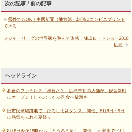
次の記事 / 前の記事
県外でもOK！中國新聞（地方紙）朝刊はコンビニプリント
できる
メジャーリーグの世界観を遊んで体感！MLBロードショー2018
広島
ヘッドライン
和食のファミレス「和食さと」広島県初の店舗が、観音新町
にオープン！しゃぶしゃぶ等 食べ放題も
旧市民球場跡地で「ひろしま盆ダンス」開催、8月8日・9日
に熱気あふれる夏祭り
8月6日今夜18時から「とうろう流し」開催、 元安川で平和