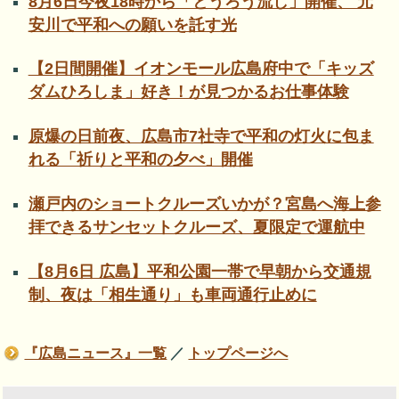
8月6日今夜18時から「とうろう流し」開催、 元
安川で平和への願いを託す光
【2日間開催】イオンモール広島府中で「キッズ
ダムひろしま」好き！が見つかるお仕事体験
原爆の日前夜、広島市7社寺で平和の灯火に包ま
れる「祈りと平和の夕べ」開催
瀬戸内のショートクルーズいかが？宮島へ海上参
拝できるサンセットクルーズ、夏限定で運航中
【8月6日 広島】平和公園一帯で早朝から交通規
制、夜は「相生通り」も車両通行止めに
『広島ニュース』一覧
／
トップページへ