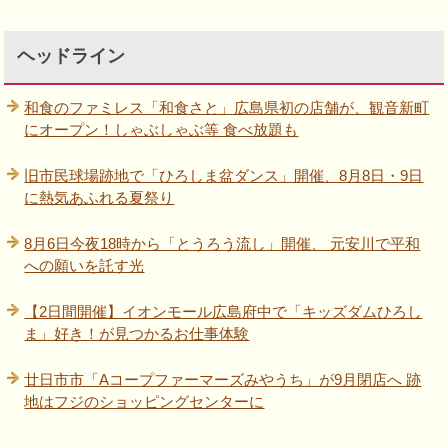
ヘッドライン
和食のファミレス「和食さと」広島県初の店舗が、観音新町
にオープン！しゃぶしゃぶ等 食べ放題も
旧市民球場跡地で「ひろしま盆ダンス」開催、8月8日・9日
に熱気あふれる夏祭り
8月6日今夜18時から「とうろう流し」開催、 元安川で平和
への願いを託す光
【2日間開催】イオンモール広島府中で「キッズダムひろし
ま」好き！が見つかるお仕事体験
廿日市市「Aコープファーマーズみやうち」が9月閉店へ 跡
地はフジのショッピングセンターに