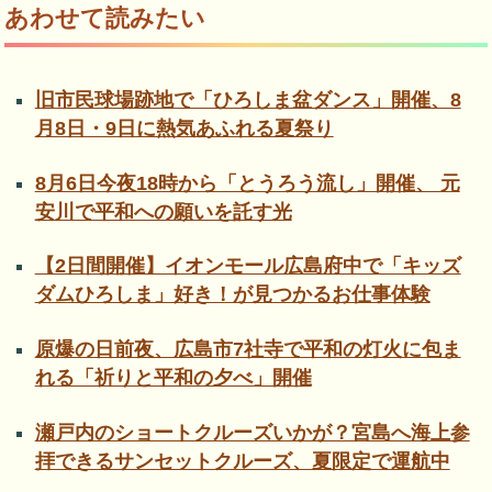
あわせて読みたい
旧市民球場跡地で「ひろしま盆ダンス」開催、8
月8日・9日に熱気あふれる夏祭り
8月6日今夜18時から「とうろう流し」開催、 元
安川で平和への願いを託す光
【2日間開催】イオンモール広島府中で「キッズ
ダムひろしま」好き！が見つかるお仕事体験
原爆の日前夜、広島市7社寺で平和の灯火に包ま
れる「祈りと平和の夕べ」開催
瀬戸内のショートクルーズいかが？宮島へ海上参
拝できるサンセットクルーズ、夏限定で運航中