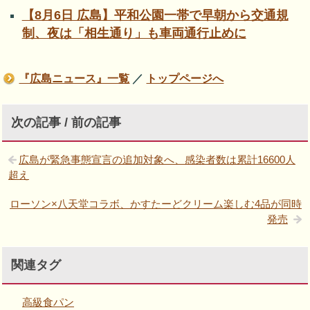
【8月6日 広島】平和公園一帯で早朝から交通規
制、夜は「相生通り」も車両通行止めに
『広島ニュース』一覧
／
トップページへ
次の記事 / 前の記事
広島が緊急事態宣言の追加対象へ、感染者数は累計16600人
超え
ローソン×八天堂コラボ、かすたーどクリーム楽しむ4品が同時
発売
関連タグ
高級食パン