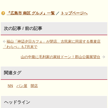
『広島市 南区 グルメ』一覧
／
トップページへ
次の記事 / 前の記事
福山「神辺夕日カフェ」が閉店、古民家に同居する蕎麦店
「わらべ」も7月末で
山の中腹に毛利家の家紋ドーン！郡山公園展望台
関連タグ
NN
パン屋
開店
ヘッドライン