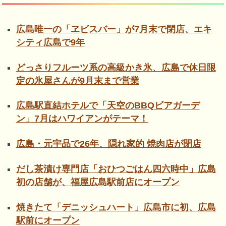
広島唯一の「ヱビスバー」が7月末で閉店、エキ
シティ広島で9年
どっさりフルーツ系の高級かき氷、広島で休日限
定の氷屋さんが9月末まで営業
広島駅直結ホテルで「天空のBBQビアガーデ
ン」7月はハワイアンがテーマ！
広島・元宇品で26年、隠れ家的 焼肉店が閉店
だし茶漬け専門店「おひつごはん四六時中」広島
初の店舗が、福屋広島駅前店にオープン
焼きたて「デニッシュハート」広島市に初、広島
駅前にオープン