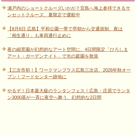
瀬戸内のショートクルーズいかが？宮島へ海上参拝できるサ
ンセットクルーズ、夏限定で運航中
【8月6日 広島】平和公園一帯で早朝から交通規制、夜は
「相生通り」も車両通行止めに
夜の縮景園が幻想的なアート空間に。4日間限定「ひろしま
アート・ガーデンナイト」で光の庭園を散策
【三次市初！】ワークマンプラス広島三次店、2026年秋オー
プン！フードセンター跡地に
やるぞ！日本最大級のランタンフェス！広島・庄原でランタ
ン3000基が一斉に夜空へ舞う、幻想的な2日間