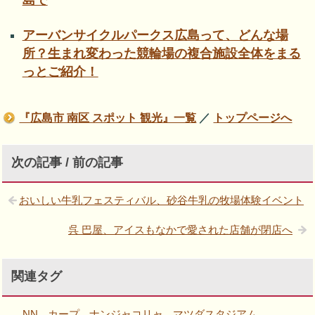
島で
アーバンサイクルパークス広島って、どんな場
所？生まれ変わった競輪場の複合施設全体をまる
っとご紹介！
『広島市 南区 スポット 観光』一覧
／
トップページへ
次の記事 / 前の記事
おいしい牛乳フェスティバル、砂谷牛乳の牧場体験イベント
呉 巴屋、アイスもなかで愛された店舗が閉店へ
関連タグ
NN
カープ
ナンジャコリャ
マツダスタジアム