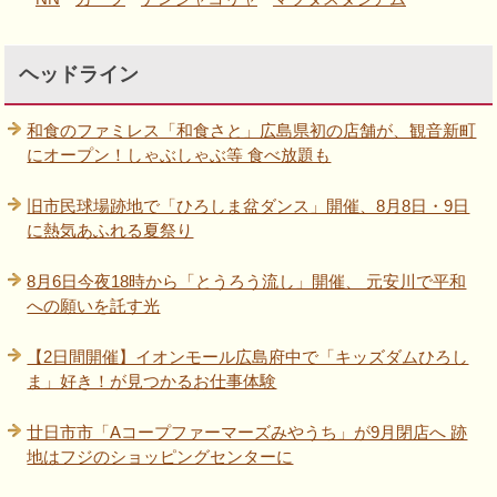
ヘッドライン
和食のファミレス「和食さと」広島県初の店舗が、観音新町
にオープン！しゃぶしゃぶ等 食べ放題も
旧市民球場跡地で「ひろしま盆ダンス」開催、8月8日・9日
に熱気あふれる夏祭り
8月6日今夜18時から「とうろう流し」開催、 元安川で平和
への願いを託す光
【2日間開催】イオンモール広島府中で「キッズダムひろし
ま」好き！が見つかるお仕事体験
廿日市市「Aコープファーマーズみやうち」が9月閉店へ 跡
地はフジのショッピングセンターに