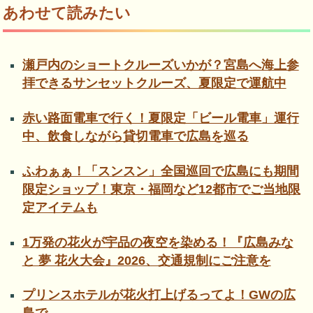
あわせて読みたい
瀬戸内のショートクルーズいかが？宮島へ海上参
拝できるサンセットクルーズ、夏限定で運航中
赤い路面電車で行く！夏限定「ビール電車」運行
中、飲食しながら貸切電車で広島を巡る
ふわぁぁ！「スンスン」全国巡回で広島にも期間
限定ショップ！東京・福岡など12都市でご当地限
定アイテムも
1万発の花火が宇品の夜空を染める！『広島みな
と 夢 花火大会』2026、交通規制にご注意を
プリンスホテルが花火打上げるってよ！GWの広